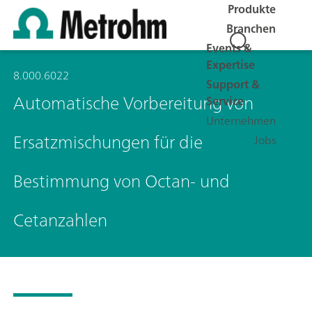
Produkte
Branchen
Events &
Expertise
8.000.6022
Support &
Automatische Vorbereitung von
Service
Unternehmen
Ersatzmischungen für die
Jobs
Bestimmung von Octan- und
Cetanzahlen