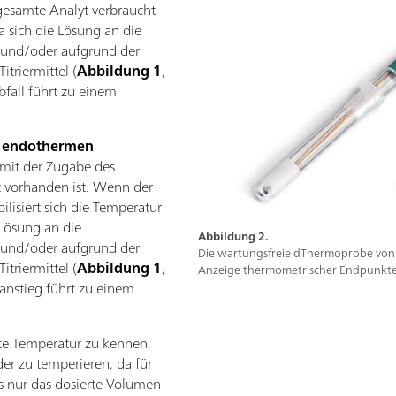
 gesamte Analyt verbraucht
da sich die Lösung an die
und/oder aufgrund der
triermittel (
Abbildung 1
,
bfall führt zu einem
r
endothermen
 mit der Zugabe des
yt vorhanden ist. Wenn der
ilisiert sich die Temperatur
 Lösung an die
Abbildung 2.
und/oder aufgrund der
Die wartungsfreie dThermoprobe von 
triermittel (
Abbildung 1
,
Anzeige thermometrischer Endpunkte
anstieg führt zu einem
ute Temperatur zu kennen,
oder zu temperieren, da für
s nur das dosierte Volumen