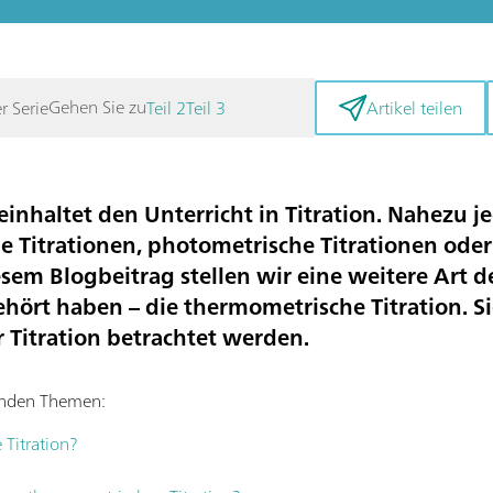
Gehen Sie zu
er Serie
Teil 2
Teil 3
Artikel teilen
nhaltet den Unterricht in Titration. Nahezu je
 Titrationen, photometrische Titrationen ode
esem Blogbeitrag stellen wir eine weitere Art de
gehört haben – die thermometrische Titration. S
r Titration betrachtet werden.
genden Themen:
 Titration?