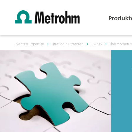
Produkt
Events & Expertise
Titration / Titratoren
OMNIS
Thermometrisch