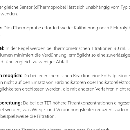
r gleiche Sensor (dThermoprobe) lässt sich unabhängig vom Typ der
erwenden.
r:
Die dThermoprobe erfordert weder Kalibrierung noch Elektrolyt
.
l:
In der Regel werden bei thermometrischen Titrationen 30 mL 
lumen minimiert die Verdünnung, ermöglicht so eine zuverlässige
 führt zugleich zu weniger Abfall.
en möglich:
Da bei jeder chemischen Reaktion eine Enthalpieänderun
on nicht auf den Einsatz von Farbindikatoren oder Indikatorelekt
glichkeiten erschlossen werden, die mit anderen Verfahren nicht rea
bereitung:
Da bei der TET höhere Titrantkonzentrationen eingese
 werden, was Wiege- und Verdünnungsfehler reduziert; zudem en
eispielsweise die Filtration.