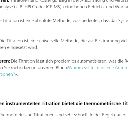
sen:
Titratoren sind kostengünstig in der Anschaffung und verurs
analyse (z. B. HPLC oder ICP-MS) keine hohen Betriebs- und Wartu
ie Titration ist eine absolute Methode, was bedeutet, dass das Syst
ie Titration ist eine universelle Methode, die zur Bestimmung viel
hen eingesetzt wird.
eren:
Die Titration lässt sich problemlos automatisieren, was die R
en Sie mehr dazu in unserem Blog «
Warum sollte man eine Automat
ationen?
».
n instrumentellen Titration bietet die thermometrische Titr
hermometrische Titrationen sind sehr schnell. In der Regel dauert