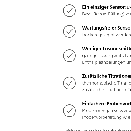
Ein einziger Sensor:
De
Base, Redox, Fällung) v
Wartungsfreier Senso
trocken gelagert werden
Weniger Lösungsmitte
geringe Lösungsmittelvo
Enthalpieänderungen und
Zusätzliche Titration
thermometrische Titrati
zusätzliche Titrationsmö
Einfachere Probenvor
Probenmengen verwendet
Probenvorbereitung wie b