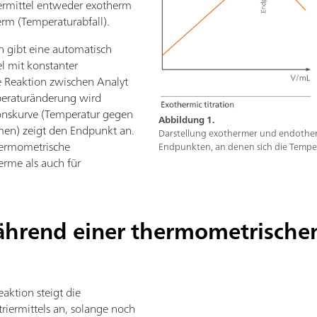
iermittel entweder exotherm
rm (Temperaturabfall).
n gibt eine automatisch
el mit konstanter
e Reaktion zwischen Analyt
mperaturänderung wird
ionskurve (Temperatur gegen
Abbildung 1.
men) zeigt den Endpunkt an.
Darstellung exothermer und endother
thermometrische
Endpunkten, an denen sich die Tempe
erme als auch für
ährend einer thermometrischen
eaktion steigt die
riermittels an, solange noch