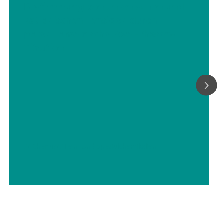
Bestimmung von anionischen und
kationischen Tensiden durch
potentiometrische Zwei-Phasen-
Titration
// Chemie
// Fein- und Spezialchemikalien