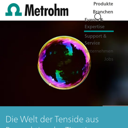
Produkte
Branchen
Events &
Expertise
Support &
Service
Unternehmen
Jobs
Die Welt der Tenside aus