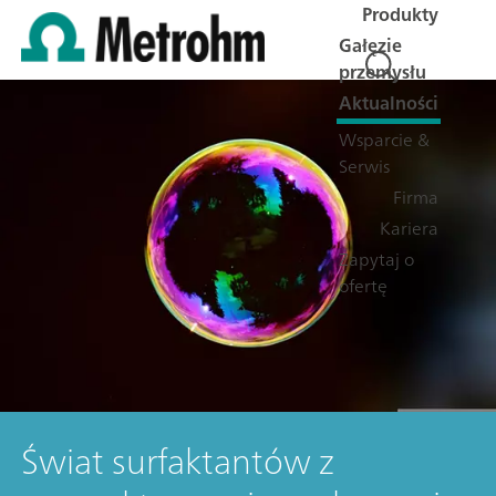
Produkty
Gałęzie
przemysłu
Aktualności
Wsparcie &
Serwis
Firma
Kariera
Zapytaj o
ofertę
Świat surfaktantów z