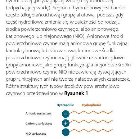
hydrofilowej (przyciągającej wodę) i hydrofobowej
(odpychającej wodę). Segment hydrofobowy jest bardzo
często (długołańcuchową) grupą alkilową, podczas gdy
część hydrofilowa zmienia się w zależności od rodzaju
środka powierzchniowo czynnego, albo anionowego,
kationowego lub niejonowego (NIO). Anionowe środki
powierzchniowo czynne mają anionową grupę funkcyjną:
karboksylanową lub siarczanową, kationowe środki
powierzchniowo czynne mają głównie czwartorzędowe
grupy amoniowe jako grupę funkcyjną, a niejonowe środki
powierzchniowo czynne NIO nie zawierają dysocjujących
grup funkcyjnych ani nie tworzą naładowanych cząsteczek.
Różne struktury tych typów środków powierzchniowo
czynnych przedstawiono w
Rysunek 1
.