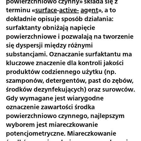
powierzchniowo czynny» składa się z
terminu «
surface
-
active-
a
ge
nt
», a to
dokładnie opisuje sposób działania:
surfaktanty obniżają napięcie
powierzchniowe i pozwalają na tworzenie
się dyspersji między różnymi
substancjami. Oznaczanie surfaktantu ma
kluczowe znaczenie dla kontroli jakości
produktów codziennego użytku (np.
szamponów, detergentów, past do zębów,
środków dezynfekujących) oraz surowców.
Gdy wymagane jest wiarygodne
oznaczenie zawartości środka
powierzchniowo czynnego, najlepszym
wyborem jest miareczkowanie
potencjometryczne. Miareczkowanie