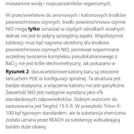
mieszaninie wody i rozpuszczalników organicznych.
W przeciwieństwie do anionowych i kationowych środków
powierzchniowo czynnych, środki powierzchniowo czynne
NIO mogą
tylko
oznaczać w czystych ośrodkach wodnych.
Jednak nie jest to jedyny szczególny aspekt. Współczynnik
kalibracji musi być najpierw określony dla środków
powierzchniowo czynnych NIO, ponieważ wspomniane
wcześniej tworzenie kompleksu pseudokationowego z
BaCl
nie jest ściśle stechiometryczny. Jak pokazano w
2
Rysunek 2
, dwuwartościowe kationy baru są otoczone
łańcuchem POE w konfiguracji spiralnej. Ta struktura jest
bardzo elastyczna, a włączenie kationu nie jest specyficzne.
Zawartość NIO jest następnie wyrażana jako x%
standardowych odpowiedników. Dobrym wzorcem do
zastosowania jest Tergitol 15-S-9. W przeszłości Triton X-
100 był typowym standardem, ale ta substancja chemiczna
została uznana przez REACH za substancję wzbudzającą
bardzo duże obawy.