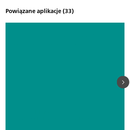
Powiązane aplikacje (33)
Determination of anionic and
cationic surfactants by
potentiometric two-phase titration
// Przemysł chemiczny
// Odczynniki chemiczne & specjalistyczne