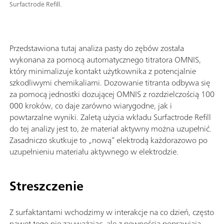
Surfactrode Refill.
Przedstawiona tutaj analiza pasty do zębów została
wykonana za pomocą automatycznego titratora OMNIS,
który minimalizuje kontakt użytkownika z potencjalnie
szkodliwymi chemikaliami. Dozowanie titranta odbywa się
za pomocą jednostki dozującej OMNIS z rozdzielczością 100
000 kroków, co daje zarówno wiarygodne, jak i
powtarzalne wyniki. Zaletą użycia wkładu Surfactrode Refill
do tej analizy jest to, że materiał aktywny można uzupełnić.
Zasadniczo skutkuje to „nową” elektrodą każdorazowo po
uzupełnieniu materiału aktywnego w elektrodzie.
Streszczenie
Z surfaktantami wchodzimy w interakcje na co dzień, często
nawet tego nie zauważając, ale z pewnością poprawiają