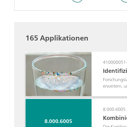
165 Applikationen
410000051
Identifi
Forschungsl
erweitern, 
eignen sich 
Mikroskopen 
In dieser Ap
8.000.6005
Kombinie
8.000.6005
Die Kombina