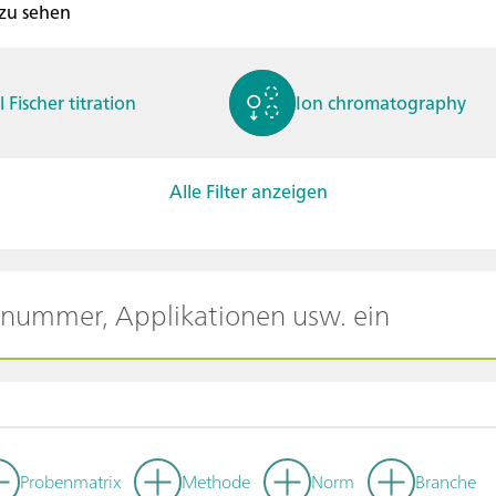
 zu sehen
l Fischer titration
Ion chromatography
Alle Filter anzeigen
ctrochemistry
Spectroelectrochemistry
tammetry / Polarogra
Stability measurement
y
Probenmatrix
Methode
Norm
Branche