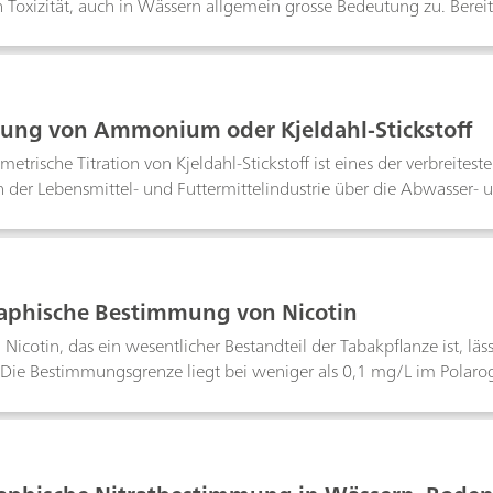
n Toxizität, auch in Wässern allgemein grosse Bedeutung zu. Ber
tödlich wirken.Nachfolgend werden Cyanidbestimmungen in Proben 
rischer Titration beschrieben.Chemische Reaktionen:2 CN- + Ag
ung von Ammonium oder Kjeldahl-Stickstoff
etrische Titration von Kjeldahl-Stickstoff ist eines der verbreitest
der Lebensmittel- und Futtermittelindustrie über die Abwasser- un
ndustrie. In der Regel werden die Proben mit konzentrierter Schwe
en. Das gebildete Ammoniumsulfat wird in alkalischer Lösung als 
ösung aufgefangen und dort titriert.Das Bulletin beschreibt ausfü
stimmung nach Destillation der Aufschlusslösung, bevor Möglichke
aphische Bestimmung von Nicotin
 diskutiert werden.
 Nicotin, das ein wesentlicher Bestandteil der Tabakpflanze ist, läss
Die Bestimmungsgrenze liegt bei weniger als 0,1 mg/L im Polarog