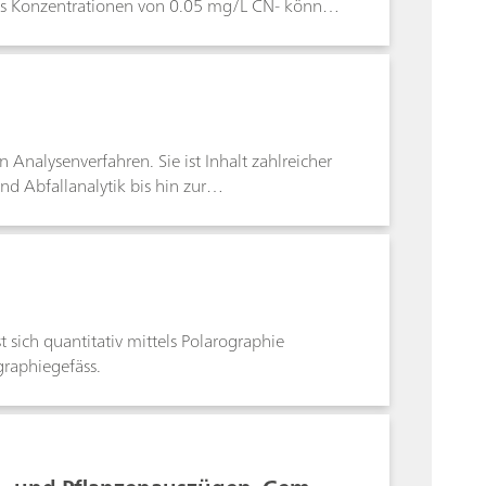
eits Konzentrationen von 0.05 mg/L CN- können
unterschiedlichster Konzentration mittels
+ → [Ag(CN)2]-[Ag(CN)2]- + Ag+ → 2 AgCN
en Analysenverfahren. Sie ist Inhalt zahlreicher
d Abfallanalytik bis hin zur
felsäure unter Zusatz eines Katalysators
Ammoniak abdestilliert, in einer
hrlich die potentiometrische
iten der coulometrischen Titration (ohne
t sich quantitativ mittels Polarographie
raphiegefäss.