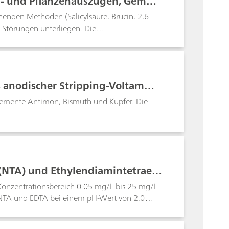
n- und Pflanzenauszügen, Gemüs
e usw.
enden Methoden (Salicylsäure, Brucin, 2,6-
Störungen unterliegen. Die
itratelektrode bereitet Schwierigkeiten bei
rboxylgruppen. Mit der polarographischen
weise geringem Zeitaufwand praktisch
renze ist matrixabhängig und beträgt ca. 1
 anodischer Stripping-Voltamme
Elemente Antimon, Bismuth und Kupfer. Die
 (NTA) und Ethylendiamintetraess
Konzentrationsbereich 0.05 mg/L bis 25 mg/L
NTA und EDTA bei einem pH-Wert von 2.0
sich ihre Peakpotentiale deutlich
törenden Anionen Nitrit, Sulfit und Sulfid