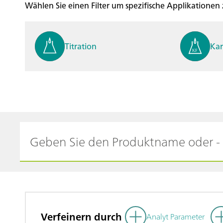
Wählen Sie einen Filter um spezifische Applikationen
Titration
Kar
Process analysis
Ele
Cyclic Voltammetric Stripp
Vol
ing
ph
Verfeinern durch
Analyt Parameter