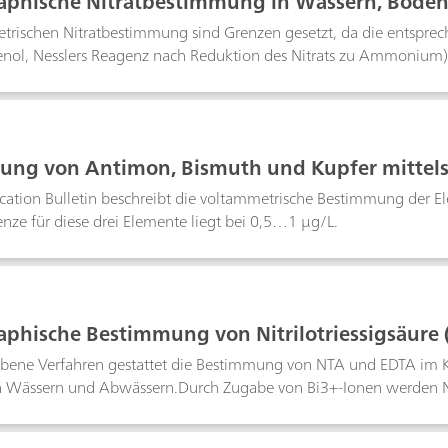
aphische Nitratbestimmung in Wässern, Bode
 Fleisch- und Wurstwaren, Düngemitteln, Jauch
rischen Nitratbestimmung sind Grenzen gesetzt, da die entsprech
nol, Nesslers Reagenz nach Reduktion des Nitrats zu Ammonium) 
iometrische Bestimmung unter Verwendung einer ionenselektiven N
 grösserer Mengen Chlorid oder organischer Verbindungen mit Ca
mmung steht ein Verfahren zur Verfügung, bei dem mit vergleichs
ie und damit genaue Resultate erhalten werden. Die Bestimmungsg
ng von Antimon, Bismuth und Kupfer mittels
ication Bulletin beschreibt die voltammetrische Bestimmung der 
ze für diese drei Elemente liegt bei 0,5…1 µg/L.
aphische Bestimmung von Nitrilotriessigsäure
(EDTA) gemäss DIN 38413 Teil 5
ebene Verfahren gestattet die Bestimmung von NTA und EDTA im 
en Wässern und Abwässern.Durch Zugabe von Bi3+-Ionen werden 
die entsprechenden Bi-Komplexe überführt. Diese können dann, da 
n, nebeneinander mittels DP-Polarographie bestimmt werden. Die s