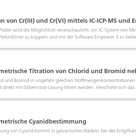
 aus IC-MS und automatisierten Probenvorbereitungstechniken d
llen Probenmatrizen wie Erde oder Explosionsrückständen meistert
on von Cr(III) und Cr(VI) mittels IC-ICP-MS und
Poster wird die Möglichkeit veranschaulicht, ein IC-System von
PerkinElmer zu koppeln und mit der Software Empower 3 zu betrei
chromatographische Trennung beider Chromarten mit hoher Auflö
signal und die hohe Empfindlichkeit ermöglichen eine Bestimmun
 vollständige Komplexbildung von Cr(III) ist bereits mit EDTA-K
glich, die abhängig von der Probenmatrix gegebenenfalls erhö
metrische Titration von Chlorid und Bromid n
und benutzerfreundlich. Es stellte sich heraus, dass die Speziation
s professionellen Datensystems zur Erfassung, Verarbeitung und B
d und Bromid in ungefähr gleichen Stoffmengenkonzentrationen v
 direkt mit Silbernitrat-Lösung titriert werden. Verschiebt sich das
1 : 5, 1 : 10, 5 : 1 oder 10 : 1, ist bei dieser Methode mit grössere
in weiteres Titrationsverfahren, das es gestattet, Bromid neben 
ung geringer Chloridkonzentrationen neben einem grossen Bromidü
ometrische Cyanidbestimmung
ung von Cyanid kommt in galvanischen Bädern, bei der Entgiftung