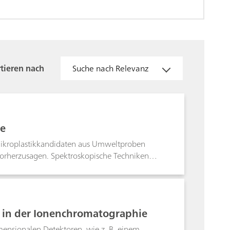
tieren nach
Suche nach Relevanz
ie
Mikroplastikkandidaten aus Umweltproben
orherzusagen. Spektroskopische Techniken
t eine Alternative zu konfokalen Raman-
ellen Identifizierung von Polymermaterialien.
 Mikroplastikpartikel zu identifizieren.
 in der Ionenchromatographie
ensionalen Detektoren, wie z. B. einem