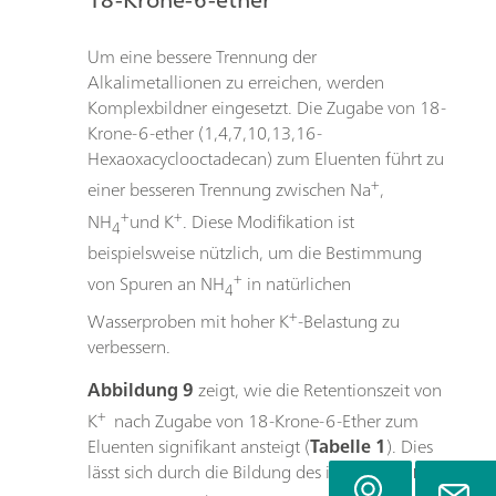
Um eine bessere Trennung der
Alkalimetallionen zu erreichen, werden
Komplexbildner eingesetzt. Die Zugabe von 18-
Krone-6-ether (1,4,7,10,13,16-
Hexaoxacyclooctadecan) zum Eluenten führt zu
+
einer besseren Trennung zwischen Na
,
+
+
NH
und K
. Diese Modifikation ist
4
beispielsweise nützlich, um die Bestimmung
+
von Spuren an NH
in natürlichen
4
+
Wasserproben mit hoher K
-Belastung zu
verbessern.
Abbildung 9
zeigt, wie die Retentionszeit von
+
K
nach Zugabe von 18-Krone-6-Ether zum
Eluenten signifikant ansteigt (
Tabelle 1
). Dies
lässt sich durch die Bildung des in
Abbildung