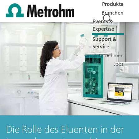
Produkte
Branchen
Events &
Expertise
Support &
Service
Unternehmen
Jobs
Die Rolle des Eluenten in der