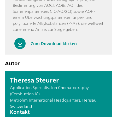
Bestimmung von AOCl, AOBr, AOI, des
Summenparameters CIC-AOX(Cl) sowie AOF -
einem Überwachungsparameter für per- und
polyfluorierte Alkylsubstanzen (PFAS), die weltweit
zunehmend Anlass zur Sorge geben.
Zum Download klicken
Autor
Theresa Steurer
Application Specialist Ion Chomatography
(Combustion IC)
Metrohm International Headquarters, Herisau,
Switzerland
Kontakt