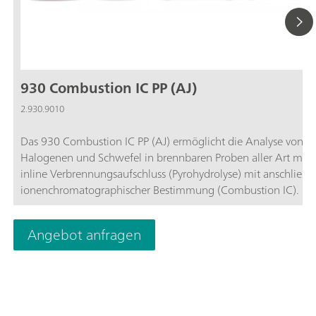
930 Combustion IC PP (AJ)
2.930.9010
Das 930 Combustion IC PP (AJ) ermöglicht die Analyse von
Halogenen und Schwefel in brennbaren Proben aller Art mitte
inline Verbrennungsaufschluss (Pyrohydrolyse) mit anschliessender
ionenchromatographischer Bestimmung (Combustion IC). Es
umfasst alle benötigten Komponenten, wie das Combustion
Module von Analytik Jena (2.136.0700 ), das 920 Absorber
Angebot anfragen
Module, den 930 Compact IC Flex Oven/SeS/PP/Deg und die
MagIC Net Software. Das 930 Metrohm Combustion IC-Paket
bei Bedarf mit einem Autosampler für feste oder flüssige Pro
ergänzt werden (Autosampler MMS 5000). Die gesamte Anal
inklusive der Probenaufgabe und des Probenaufschlusses ist