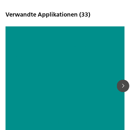
komplett automatisiert und wird vollständig von MagIC Net
gesteuert.
Verwandte Applikationen (33)
Bestimmung im Spurenbereich von
perfluorierten Verbindungen in
Wasser durch suppressierte
Ionenchromatographie mit Inline-
Matrixeliminierung
// Halogene – organisch
// Trinkwasser