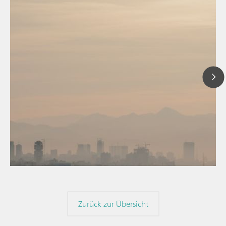
24. Feb. 2025
Kontinuierli
// Blogartikel
Luftqualität 
// Luft
Feinstaubpar
// Bildung und Forschung
Zurück zur Übersicht