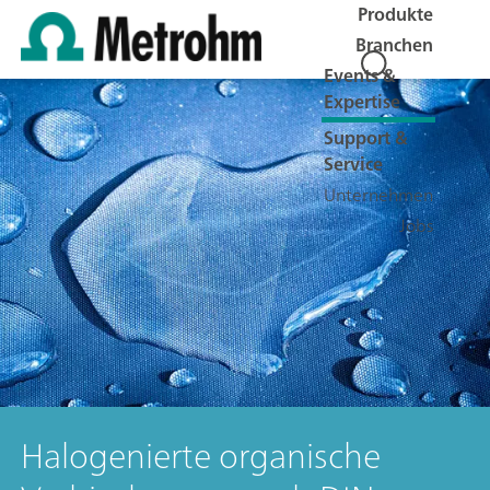
Produkte
Branchen
Events &
Expertise
Support &
Service
Unternehmen
Jobs
Halogenierte organische