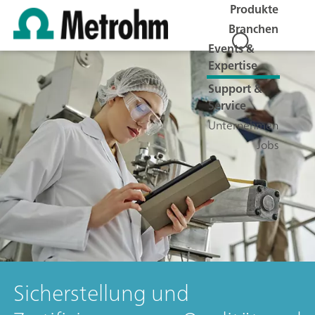
Produkte
Branchen
Events &
Expertise
Support &
Service
Unternehmen
Jobs
Sicherstellung und