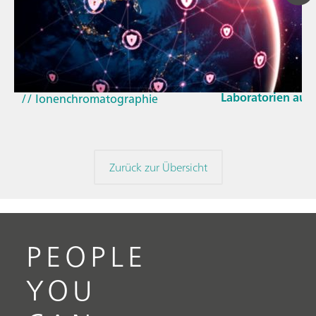
23. März 2026
// Blogartikel
Wie sich die aktu
// Nahinfrarot-Spektroskopie
und der EU-Cyber 
(NIRS)
Laboratorien aus
// Ionenchromatographie
Zurück zur Übersicht
PEOPLE
YOU