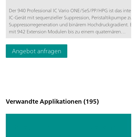
Der 940 Professional IC Vario ONE/SeS/PP/HPG ist das intelli
IC-Gerät mit sequenzieller Suppression, Peristaltikpumpe zur
Suppressorregeneration und binärem Hochdruckgradient. Es 
mit 942 Extension Modulen bis zu einem quaternären
Gradientensystem ausgebaut werden. Das Gerät kann mit
beliebigen Trenn- und Detektionsmethoden eingesetzt
Angebot anfragen
werden.Typische Anwendungsgebiete:Gradientenanwendun
zur Anionen- oder Kationenbestimmungen mit sequenzieller
Suppression;
Verwandte Applikationen (195)
Kombinierte Techniken als moderne
Detektionssysteme in der