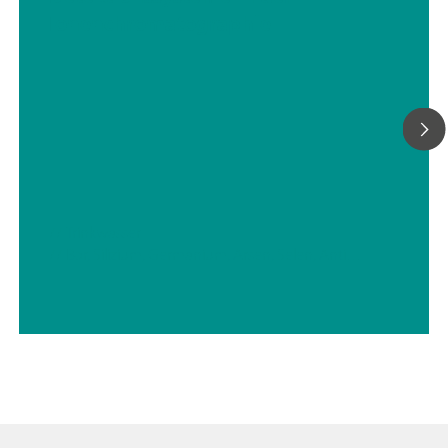
Ionenchromatographie
// Trinkwasser
// Bor, Silizium, Germanium, Arsen, Selen, Antimon, Tellur