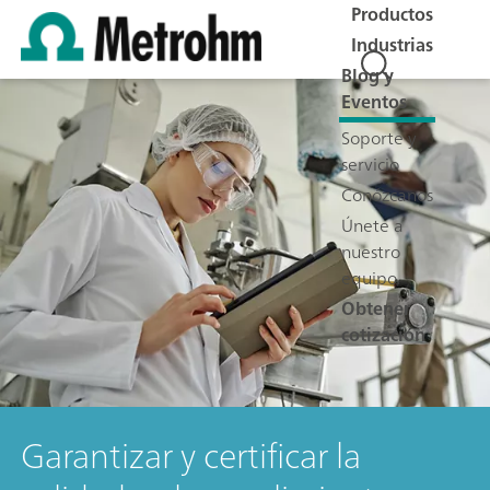
Productos
Industrias
Blog y
Eventos
Soporte y
servicio
Conózcanos
Únete a
nuestro
equipo
Obtener
cotización
Garantizar y certificar la