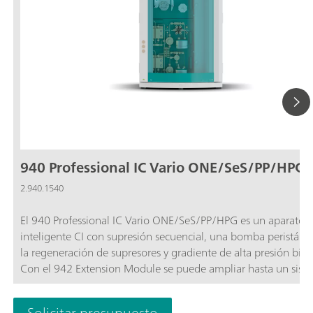
940 Professional IC Vario ONE/SeS/PP/HPG
2.940.1540
El 940 Professional IC Vario ONE/SeS/PP/HPG es un aparato
inteligente CI con supresión secuencial, una bomba peristálti
la regeneración de supresores y gradiente de alta presión bina
Con el 942 Extension Module se puede ampliar hasta un sist
gradiente cuaternario. El aparato se puede emplear con cualq
método de separación o de detección.Ámbitos típicos de
Solicitar presupuesto