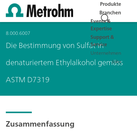
Produkte
Branchen
Events &
Expertise
8.000.6007
Support &
Die Bestimmung von Sulfat in
Service
Unternehmen
denaturiertem Ethylalkohol gemäss
Jobs
ASTM D7319
Zusammenfassung