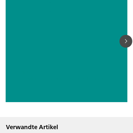
Detektionssysteme in der
Ionenchromatographie
// Trinkwasser
// Bor, Silizium, Germanium, Arsen, Selen, Antimon, Tellur
Verwandte Artikel