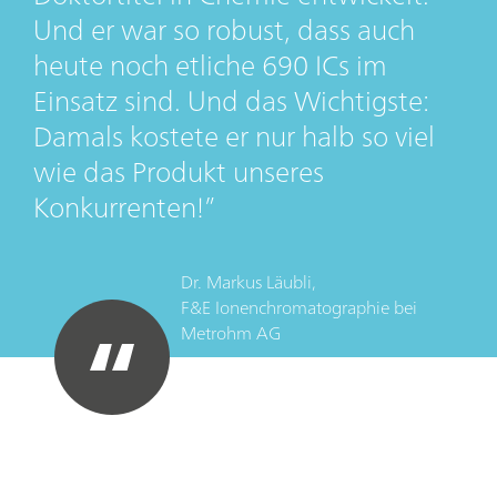
Und er war so robust, dass auch
heute noch etliche 690 ICs im
Einsatz sind. Und das Wichtigste:
Damals kostete er nur halb so viel
wie das Produkt unseres
Konkurrenten!
Dr. Markus Läubli,
F&E Ionenchromatographie
bei
Metrohm AG