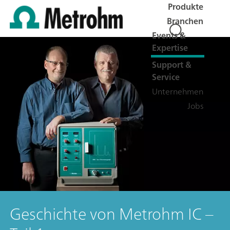
Produkte
Branchen
Events &
Expertise
Support &
Service
Unternehmen
Jobs
Geschichte von Metrohm IC –