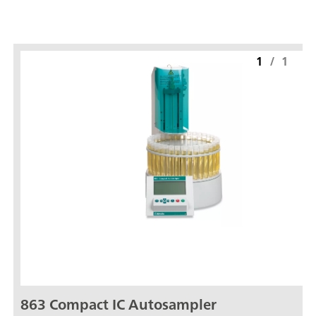
1
/
1
863 Compact IC Autosampler