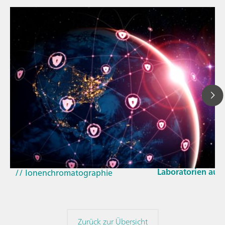
23. März 2026
// Blogartikel
Wie sich die aktu
// Nahinfrarot-Spektroskopie
und der EU-Cyber 
(NIRS)
Laboratorien aus
// Ionenchromatographie
Zurück zur Übersicht