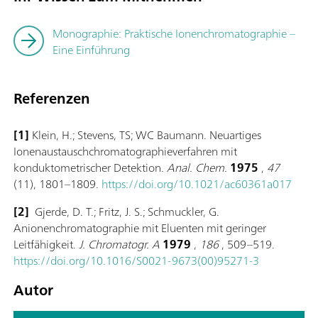
Monographie: Praktische Ionenchromatographie –
Eine Einführung
Referenzen
[1]
Klein, H.; Stevens, TS; WC Baumann. Neuartiges
Ionenaustauschchromatographieverfahren mit
konduktometrischer Detektion.
Anal. Chem.
1975
,
47
(11), 1801–1809.
https://doi.org/10.1021/ac60361a017
[2]
Gjerde, D. T.; Fritz, J. S.; Schmuckler, G.
Anionenchromatographie mit Eluenten mit geringer
Leitfähigkeit.
J. Chromatogr. A
1979
,
186
, 509–519.
https://doi.org/10.1016/S0021-9673(00)95271-3
Autor