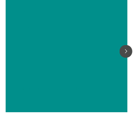
Automatisierte Probenverarbeitung
und -analyse mit NOVA: Autolab in
Kombination mit Metrohm Liquid
Handling
// Bildung und Forschung
// Elektrochemie