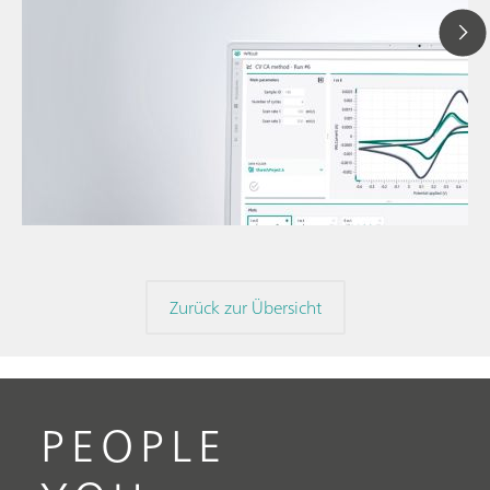
12. Ma
// Blogartikel
Linea
// Voltammetrie
zyklis
// Elektrochemie
Zurück zur Übersicht
PEOPLE