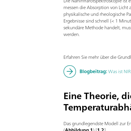
Die Nahinfrarotspektroskopie ist
messen die Absorption von Licht
physikalische und rheologische P
Ergebnisse sind schnell (< 1 Minu
sekundäre Methode handelt, muss 
werden.
Erfahren Sie mehr über die Grund
Blogbeitrag:
Was ist NIR
Eine Theorie, 
Temperaturabhä
Das grundlegendste Modell zur Er
(
Abbildung 1
) [
1
,
2
].