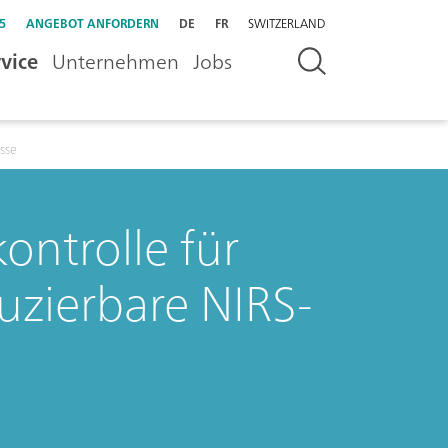
5
ANGEBOT ANFORDERN
DE
FR
SWITZERLAND
vice
Unternehmen
Jobs
sse
ntrolle für
zierbare NIRS-