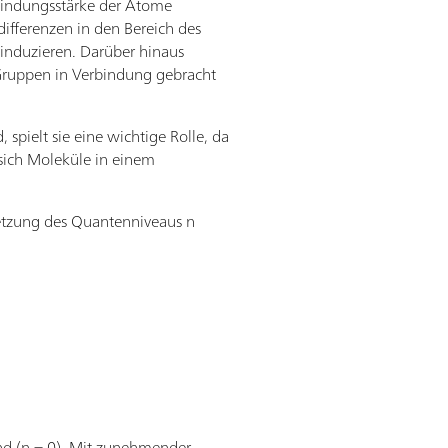
 Bindungsstärke der Atome
differenzen in den Bereich des
 induzieren. Darüber hinaus
 Gruppen in Verbindung gebracht
spielt sie eine wichtige Rolle, da
 sich Moleküle in einem
etzung des Quantenniveaus n
nd (n = 0). Mit zunehmender