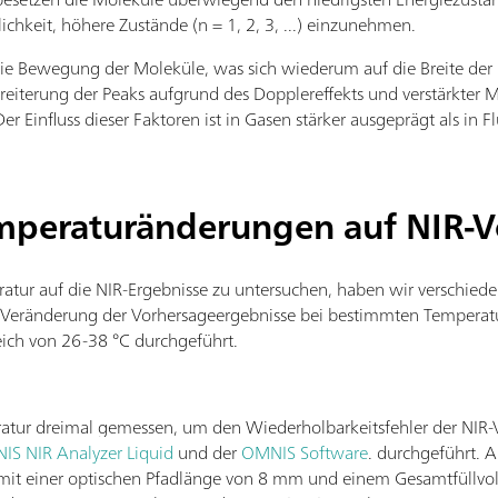
ichkeit, höhere Zustände (n = 1, 2, 3, ...) einzunehmen.
die Bewegung der Moleküle, was sich wiederum auf die Breite der
eiterung der Peaks aufgrund des Dopplereffekts und verstärkter 
r Einfluss dieser Faktoren ist in Gasen stärker ausgeprägt als in F
emperaturänderungen auf NIR-
ur auf die NIR-Ergebnisse zu untersuchen, haben wir verschiede
e Veränderung der Vorhersageergebnisse bei bestimmten Temperat
ich von 26-38 °C durchgeführt.
atur dreimal gemessen, um den Wiederholbarkeitsfehler der NIR-V
IS NIR Analyzer Liquid
und der
OMNIS Software
. durchgeführt. 
it einer optischen Pfadlänge von 8 mm und einem Gesamtfüllvo