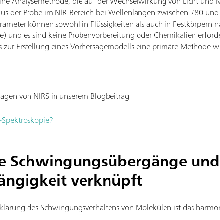
 eine Analysemethode, die auf der Wechselwirkung von Licht und 
 aus der Probe im NIR-Bereich bei Wellenlängen zwischen 780 u
arameter können sowohl in Flüssigkeiten als auch in Festkörpern
te) und es sind keine Probenvorbereitung oder Chemikalien erforde
zur Erstellung eines Vorhersagemodells eine primäre Methode wi
lagen von NIRS in unserem Blogbeitrag
-Spektroskopie?
die Schwingungsübergänge und
ngigkeit verknüpft
klärung des Schwingungsverhaltens von Molekülen ist das harmon