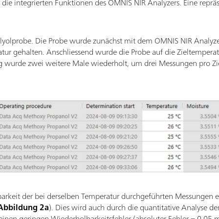
die integrierten Funktionen des OMNIS NIR Analyzers. Eine repräs
olyolprobe. Die Probe wurde zunächst mit dem OMNIS NIR Analyze
ur gehalten. Anschliessend wurde die Probe auf die Zieltemperatu
g wurde zwei weitere Male wiederholt, um drei Messungen pro Zie
lbarkeit der bei derselben Temperatur durchgeführten Messungen e
Abbildung 2a
). Dies wird auch durch die quantitative Analyse de
 einen geringen Wiederholbarkeitsfehler (absoluter Fehler = 0,05 