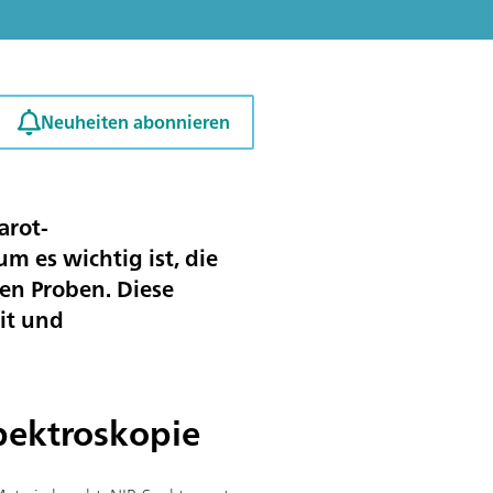
Neuheiten abonnieren
arot-
m es wichtig ist, die
gen Proben. Diese
it und
pektroskopie