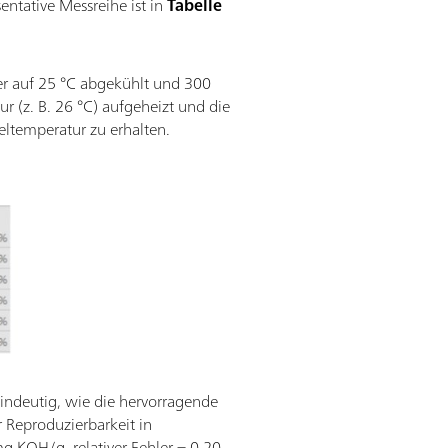
entative Messreihe ist in
Tabelle
r auf 25 °C abgekühlt und 300
r (z. B. 26 °C) aufgeheizt und die
ltemperatur zu erhalten.
indeutig, wie die hervorragende
r Reproduzierbarkeit in
mg KOH/g, relativer Fehler = 0,20