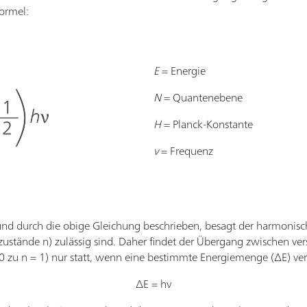
ormel:
E
= Energie
N
= Quantenebene
H
= Planck-Konstante
ν
= Frequenz
und durch die obige Gleichung beschrieben, besagt der harmonisch
zustände n) zulässig sind. Daher findet der Übergang zwischen ve
 zu n = 1) nur statt, wenn eine bestimmte Energiemenge (∆E) verf
∆E = hν