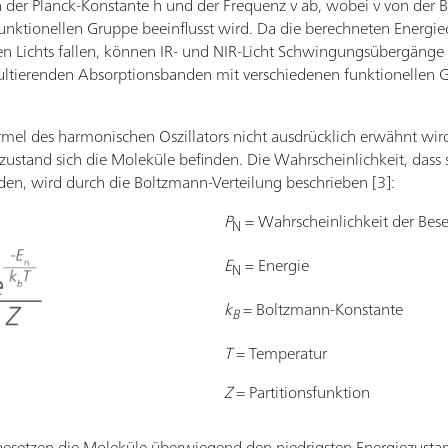
n der Planck-Konstante h und der Frequenz ν ab, wobei ν von der
unktionellen Gruppe beeinflusst wird. Da die berechneten Energie
ten Lichts fallen, können IR- und NIR-Licht Schwingungsübergänge
sultierenden Absorptionsbanden mit verschiedenen funktionellen
el des harmonischen Oszillators nicht ausdrücklich erwähnt wird, 
zustand sich die Moleküle befinden. Die Wahrscheinlichkeit, dass
en, wird durch die Boltzmann-Verteilung beschrieben [3]:
P
= Wahrscheinlichkeit der Bes
N
E
= Energie
N
k
= Boltzmann-Konstante
B
T
= Temperatur
Z
= Partitionsfunktion
besetzen die Moleküle überwiegend den niedrigsten Energiezusta