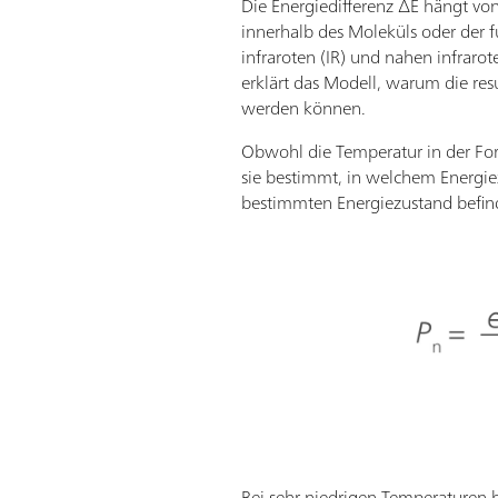
Die Energiedifferenz ∆E hängt vo
innerhalb des Moleküls oder der f
infraroten (IR) und nahen infraro
erklärt das Modell, warum die re
werden können.
Obwohl die Temperatur in der Form
sie bestimmt, in welchem Energie
bestimmten Energiezustand befind
Bei sehr niedrigen Temperaturen 