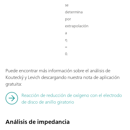
se
determina
por
extrapolación
a
η
=
0.
Puede encontrar más información sobre el análisis de
Koutecký y Levich descargando nuestra nota de aplicación
gratuita:
Reacción de reducción de oxígeno con el electrodo
de disco de anillo giratorio
Análisis de impedancia