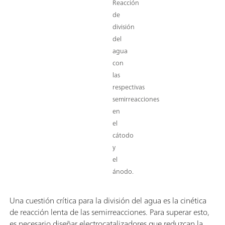
Reacción
de
división
del
agua
con
las
respectivas
semirreacciones
en
el
cátodo
y
el
ánodo.
Una cuestión crítica para la división del agua es la cinética
de reacción lenta de las semirreacciones. Para superar esto,
es necesario diseñar electrocatalizadores que reduzcan la