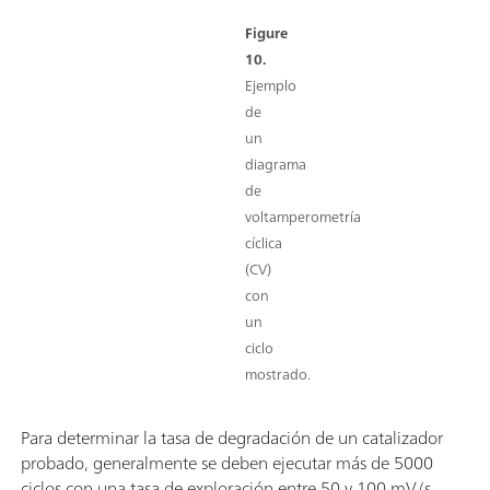
Figure
10.
Ejemplo
de
un
diagrama
de
voltamperometría
cíclica
(CV)
con
un
ciclo
mostrado.
Para determinar la tasa de degradación de un catalizador
probado, generalmente se deben ejecutar más de 5000
ciclos con una tasa de exploración entre 50 y 100 mV/s.