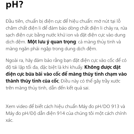
pH?
Đầu tiên, chuẩn bị điện cực để hiệu chuẩn: mở nút tại lỗ
châm chất điện li để đảm bảo dòng chất điện li chảy ra, rửa
sạch điện cực bằng nước khử ion và đặt điện cực vào dung
dịch đệm.
Một lưu ý quan trọng
: cả màng thủy tinh và
màng ngăn phải ngập trong dung dịch đệm.
Ngoài ra, hãy đảm bảo rằng bạn đặt điện cực vào cốc để có
độ tái lặp tối đa, đặc biệt là khi khuấy.
Không được đặt
điện cực bừa bãi vào cốc để màng thủy tinh chạm vào
thành thủy tinh của cốc
; Điều này có thể gây trầy xước
trên màng thủy tinh, dẫn đến kết quả sai.
Xem video để biết cách hiệu chuẩn Máy đo pH/DO 913 và
Máy đo pH/Độ dẫn điện 914 của chúng tôi một cách chính
xác.