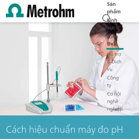
Sản
phẩm
Lĩnh
vực
Kiến
thức
Hỗ trợ
& Dịch
vụ
Công
ty
Cơ hội
nghề
nghiệp
Cách hiệu chuẩn máy đo pH