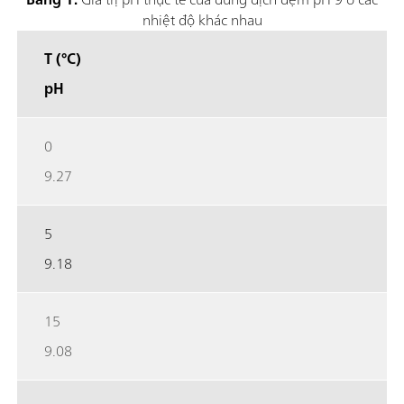
nhiệt độ khác nhau
T (°C)
pH
0
9.27
5
9.18
15
9.08