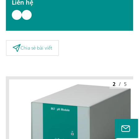
Liên hệ
Chia sẻ bài viết
2
/
5