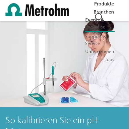
Produkte
Branchen
Events &
Expertise
Support &
Service
Unternehmen
Jobs
So kalibrieren Sie ein pH-