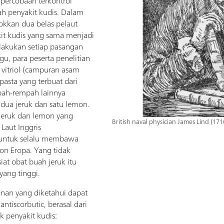
percobaan terkontrol
h penyakit kudis. Dalam
kkan dua belas pelaut
it kudis yang sama menjadi
akukan setiap pasangan
u, para peserta penelitian
 vitriol (campuran asam
, pasta yang terbuat dari
mpah-rempah lainnya
 dua jeruk dan satu lemon.
jeruk dan lemon yang
British naval physician James Lind (17
Laut Inggris
untuk selalu membawa
mon Eropa. Yang tidak
at obat buah jeruk itu
yang tinggi.
nan yang diketahui dapat
ntiscorbutic, berasal dari
k penyakit kudis: