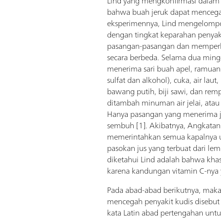
Lind yang mengkonfirmasi dalam 
bahwa buah jeruk dapat mencega
eksperimennya, Lind mengelompo
dengan tingkat keparahan penyak
pasangan-pasangan dan memperl
secara berbeda. Selama dua mingg
menerima sari buah apel, ramuan
sulfat dan alkohol), cuka, air laut
bawang putih, biji sawi, dan re
ditambah minuman air jelai, atau
Hanya pasangan yang menerima 
sembuh [1]. Akibatnya, Angkatan 
memerintahkan semua kapalnya 
pasokan jus yang terbuat dari le
diketahui Lind adalah bahwa khasi
karena kandungan vitamin C-nya 
Pada abad-abad berikutnya, maka
mencegah penyakit kudis disebut a
kata Latin abad pertengahan untu