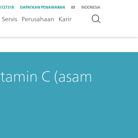
5727318
DAPATKAN PENAWARAN
ID
INDONESIA
Servis
Perusahaan
Karir
vitamin C (asam