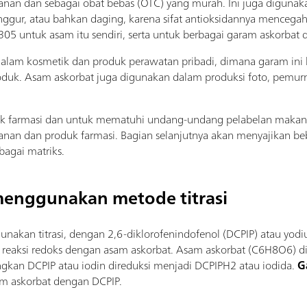
anan dan sebagai obat bebas (OTC) yang murah. Ini juga digun
, anggur, atau bahkan daging, karena sifat antioksidannya menc
5 untuk asam itu sendiri, serta untuk berbagai garam askorbat d
alam kosmetik dan produk perawatan pribadi, dimana garam ini b
uk. Asam askorbat juga digunakan dalam produksi foto, pemurni
uk farmasi dan untuk mematuhi undang-undang pelabelan makan
an dan produk farmasi. Bagian selanjutnya akan menyajikan be
agai matriks.
menggunakan metode titrasi
gunakan titrasi, dengan 2,6-diklorofenindofenol (DCPIP) atau yo
mi reaksi redoks dengan asam askorbat. Asam askorbat (C6H8O6) d
gkan DCPIP atau iodin direduksi menjadi DCPIPH2 atau iodida.
G
sam askorbat dengan DCPIP.