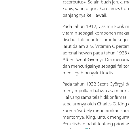
«scorbutus». Selain buah jeruk, 
kubis, yang digunakan James Coo
panjangnya ke Hawaii.
Pada tahun 1912, Casimir Funk 
vitamin sebagai komponen makan
disebut faktor anti-scorbutic seg
larut dalam air». Vitamin C pertama
adrenal hewan pada tahun 1928 
Albert Szent-Györgyi. Dia menama
dan mencurigainya sebagai faktor
mencegah penyakit kudis.
Pada tahun 1932 Szent-Györgyi da
menyimpulkan bahwa asam heksu
Hal yang sama telah dikonfirmas
sebelumnya oleh Charles G. King 
karena Svirbely mengirimkan sur
mentornya, King, untuk mengum
Perselisihan pahit tentang priorita