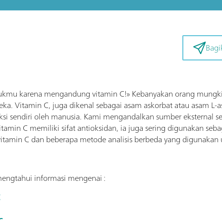
Bagi
untukmu karena mengandung vitamin C!» Kebanyakan orang mungki
eka. Vitamin C, juga dikenal sebagai asam askorbat atau asam L-a
ksi sendiri oleh manusia. Kami mengandalkan sumber eksternal se
amin C memiliki sifat antioksidan, ia juga sering digunakan seb
vitamin C dan beberapa metode analisis berbeda yang digunakan
mengtahui informasi mengenai :
C
C