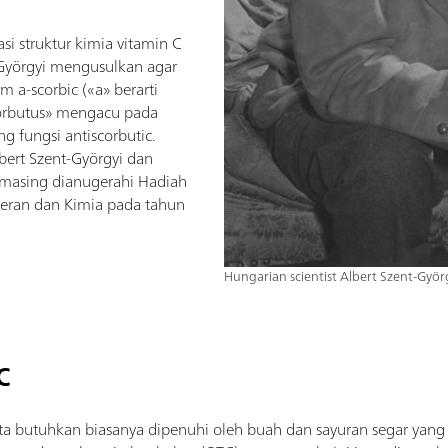
si struktur kimia vitamin C
Györgyi mengusulkan agar
 a-scorbic («a» berarti
corbutus» mengacu pada
ng fungsi antiscorbutic.
bert Szent-Györgyi dan
masing dianugerahi Hadiah
teran dan Kimia pada tahun
Hungarian scientist Albert Szent-Györ
C
ita butuhkan biasanya dipenuhi oleh buah dan sayuran segar yang k