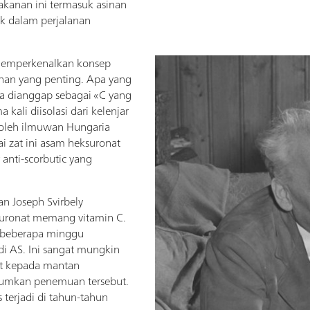
makanan ini termasuk asinan
k dalam perjalanan
memperkenalkan konsep
an yang penting. Apa yang
era dianggap sebagai «C yang
 kali diisolasi dari kelenjar
oleh ilmuwan Hungaria
i zat ini asam heksuronat
 anti-scorbutic yang
n Joseph Svirbely
ronat memang vitamin C.
i beberapa minggu
di AS. Ini sangat mungkin
at kepada mantan
umkan penemuan tersebut.
s terjadi di tahun-tahun