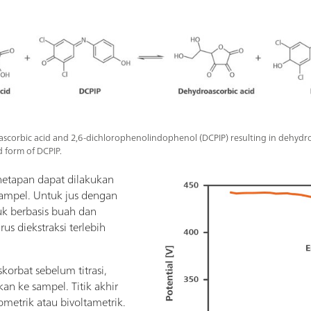
 ascorbic acid and 2,6-dichlorophenolindophenol (DCPIP) resulting in dehydr
 form of DCPIP.
netapan dapat dilakukan
sampel. Untuk jus dengan
k berbasis buah dan
us diekstraksi terlebih
orbat sebelum titrasi,
an ke sampel. Titik akhir
tometrik atau bivoltametrik.