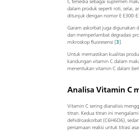
C tersedia sebagai suplemen mak
dalam produk seperti roti, selai
ditunjuk dengan nomor E E300-E30
Garam askorbat juga digunakan d
dan memperlambat degradasi prod
mikroskop fluoresensi [
3
].
Untuk memastikan kualitas prod
kandungan vitamin C dalam makan
menentukan vitamin C dalam berb
Analisa Vitamin C 
Vitamin C sering dianalisis meng
titran. Kedua titran ini mengala
dehidroaskorbat (C6H6O6), sedan
persamaan reaksi untuk titrasi a