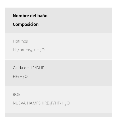
Nombre del baño
Composición
HotPhos
H
correos
/ H
O
3
4
2
Caída de HF/DHF
HF/H
O
2
BOE
NUEVA HAMPSHIRE
F/HF/H
O
4
2