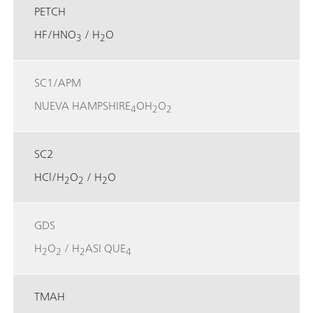
PETCH
HF/HNO
/ H
O
3
2
SC1/APM
NUEVA HAMPSHIRE
OH
O
4
2
2
SC2
HCl/H
O
/ H
O
2
2
2
GDS
H
O
/ H
ASI QUE
2
2
2
4
TMAH