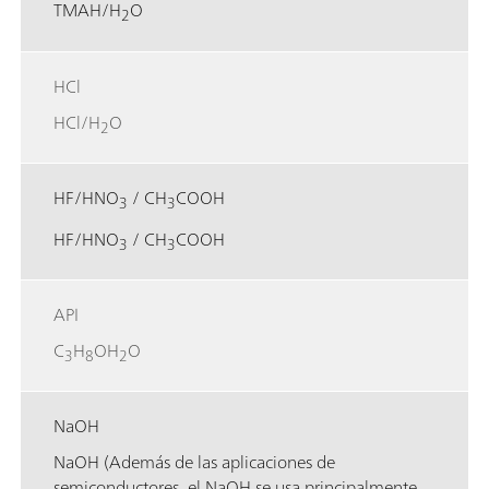
TMAH/H
O
2
HCl
HCl/H
O
2
HF/HNO
/ CH
COOH
3
3
HF/HNO
/ CH
COOH
3
3
API
C
H
OH
O
3
8
2
NaOH
NaOH (Además de las aplicaciones de
semiconductores, el NaOH se usa principalmente