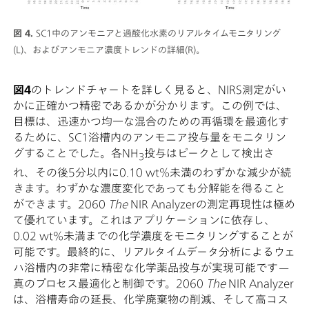
図 4.
SC1中のアンモニアと過酸化水素のリアルタイムモニタリング
(L)、およびアンモニア濃度トレンドの詳細(R)。
図4
のトレンドチャートを詳しく見ると、NIRS測定がい
かに正確かつ精密であるかが分かります。この例では、
目標は、迅速かつ均一な混合のための再循環を最適化す
るために、SC1浴槽内のアンモニア投与量をモニタリン
グすることでした。各NH
投与はピークとして検出さ
3
れ、その後5分以内に0.10 wt%未満のわずかな減少が続
きます。わずかな濃度変化であっても分解能を得ること
ができます。2060
The
NIR Analyzerの測定再現性は極め
て優れています。これはアプリケーションに依存し、
0.02 wt%未満までの化学濃度をモニタリングすることが
可能です。最終的に、リアルタイムデータ分析によるウェ
ハ浴槽内の非常に精密な化学薬品投与が実現可能です—
真のプロセス最適化と制御です。2060
The
NIR Analyzer
は、浴槽寿命の延長、化学廃棄物の削減、そして高コス