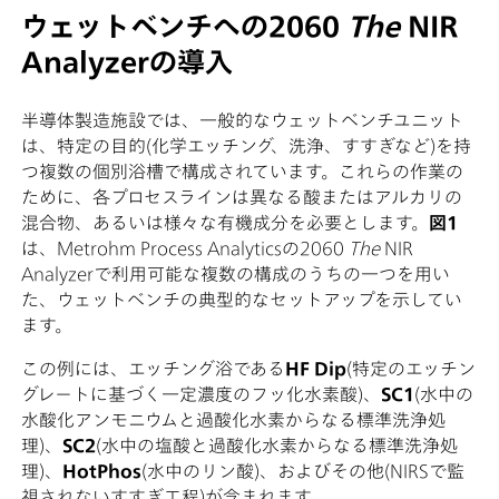
ウェットベンチへの2060
The
NIR
Analyzerの導入
半導体製造施設では、一般的なウェットベンチユニット
は、特定の目的(化学エッチング、洗浄、すすぎなど)を持
つ複数の個別浴槽で構成されています。これらの作業の
ために、各プロセスラインは異なる酸またはアルカリの
混合物、あるいは様々な有機成分を必要とします。
図1
は、Metrohm Process Analyticsの2060
The
NIR
Analyzerで利用可能な複数の構成のうちの一つを用い
た、ウェットベンチの典型的なセットアップを示してい
ます。
この例には、エッチング浴である
HF
Dip
(特定のエッチン
グレートに基づく一定濃度のフッ化水素酸)、
SC1
(水中の
水酸化アンモニウムと過酸化水素からなる標準洗浄処
理)、
SC2
(水中の塩酸と過酸化水素からなる標準洗浄処
理)、
HotPhos
(水中のリン酸)、およびその他(NIRSで監
視されないすすぎ工程)が含まれます。