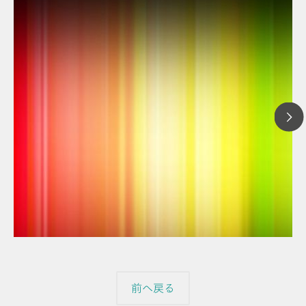
// 記事
// 近赤外分析（NIR）
// 分光電気化学
前へ戻る