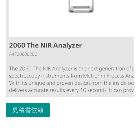
2060 The NIR Analyzer
A472060020C
The 2060 The NIR Analyzer is the next generation of pr
spectroscopy instruments from Metrohm Process Analyt
With its unique and proven design from the inside out, i
delivers accurate results every 10 seconds. It can provid
destructive analysis of liquids and solids directly in the
process line or in a reaction vessel by using fiber optics 
見積書依頼
contact probes. It has been designed to connect up to fi
probes and/or flow-cells. All five channels can be confi
independently from each other using our versatile em
proprietary software.As part of the 2060 Platform, the 