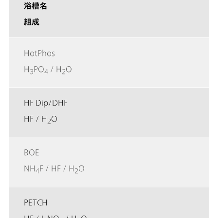
浴槽名
組成
HotPhos
H
PO
/ H
O
3
4
2
HF Dip/DHF
HF / H
O
2
BOE
NH
F / HF / H
O
4
2
PETCH