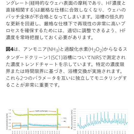
ングレート(経時的なウェハ表面の摩耗であり、HF濃度と
直接相関する)は厳格な仕様に合致しなくなり、ウェハの
バッチ全体が不合格となってしまいます。浴槽の恒久的
な更新を回避し、厳格な仕様下で再現性の非常に高いプ
ロセスを確保するためには、適切に調整できるよう、HF
濃度を常時把握しておく必要があります。
図4
は、アンモニア(NH
)と過酸化水素(H
O
)からなるス
3
2
2
タンダードクリーン1(SC1)浴槽についてNIRSで測定され
た濃度トレンドチャートを示しています。特定の濃度限
界または時間限界に基づき、浴槽交換が実施されます。
これら2つのパラメータを互いに独立してモニタリングす
ることが非常に重要です。