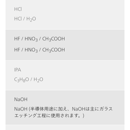
HCl
HCl / H
O
2
HF / HNO
/ CH
COOH
3
3
HF / HNO
/ CH
COOH
3
3
IPA
C
H
O / H
O
3
8
2
NaOH
NaOH (半導体用途に加え、NaOHは主にガラス
エッチング工程に使用されます。)