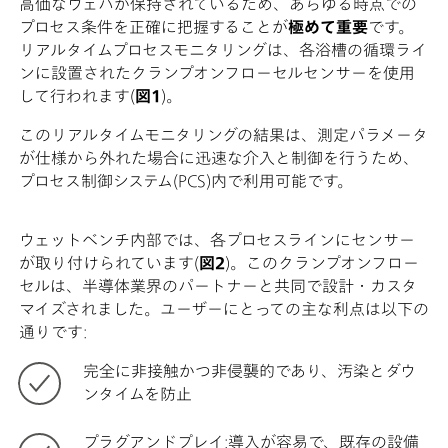
高価なウェハが保持されているため、あらゆる時点での
プロセス条件を正確に把握することが
極めて重要
です。
リアルタイムプロセスモニタリングは、各浴槽の循環ライ
ンに設置されたクランプオンフローセルセンサーを使用
して行われます(
図1
)。
このリアルタイムモニタリングの結果は、測定パラメータ
が仕様から外れた場合に迅速な介入と制御を行うため、
プロセス制御システム(PCS)内で利用可能です。
ウェットベンチ内部では、各プロセスラインにセンサー
が取り付けられています(
図2
)。このクランプオンフロー
セルは、半導体業界のパートナーと共同で設計・カスタ
マイズされました。ユーザーにとっての主な利点は以下の
通りです:
完全に非接触かつ非侵襲的であり、汚染とダウ
ンタイムを防止
プラグアンドプレイ:導入が容易で、既存の設備