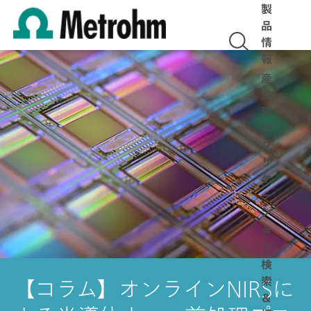
製
品
情
報
産
業
別
ア
プ
リ
ケ
ー
シ
ョ
ン
検
索
【コラム】オンラインNIRSに
＆