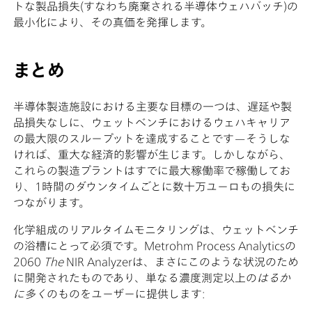
トな製品損失(すなわち廃棄される半導体ウェハバッチ)の
最小化により、その真価を発揮します。
まとめ
半導体製造施設における主要な目標の一つは、遅延や製
品損失なしに、ウェットベンチにおけるウェハキャリア
の最大限のスループットを達成することです—そうしな
ければ、重大な経済的影響が生じます。しかしながら、
これらの製造プラントはすでに最大稼働率で稼働してお
り、1時間のダウンタイムごとに数十万ユーロもの損失に
つながります。
化学組成のリアルタイムモニタリングは、ウェットベンチ
の浴槽にとって必須です。Metrohm Process Analyticsの
2060
The
NIR Analyzerは、まさにこのような状況のため
に開発されたものであり、単なる濃度測定以上の
はるか
に多く
のものをユーザーに提供します: