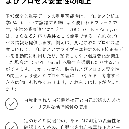
よびプロセス安全性の向上
予知保全と重要データの利用可能性は、プロセス分析工
学(PAT)について議論する際によく使われるフレーズで
す。実際の濃度測定に加えて、2060
The
NIR Analyzer
は、さらなる対応の条件として使用できる二次的なプロ
セス情報を提供します。例えば、測定されたプロセス温
度に応じて、プロセスアナライザーは特定のNIR校正モデ
ルを自動的に利用したり、望ましくない温度変化が発生
した場合にDCS/PLC/Scadaへ警告を送信したりすること
ができます。しかしながら、製品およびプロセス安全性
の向上とより優れたプロセス理解につながる、考慮すべ
き点は他にも数多くあります。これらには以下が含まれ
ます:
自動化された内部機器校正と自己診断のための
トレーサブルな標準物質の使用
定められた間隔での、あるいは測定の妥当性を
確認するための、自動化された機器校正とハー