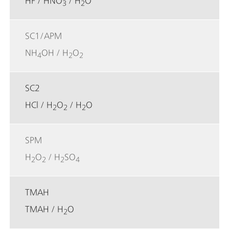
HF / HNO
/ H
O
3
2
SC1/APM
NH
OH / H
O
4
2
2
SC2
HCl / H
O
/ H
O
2
2
2
SPM
H
O
/ H
SO
2
2
2
4
TMAH
TMAH / H
O
2