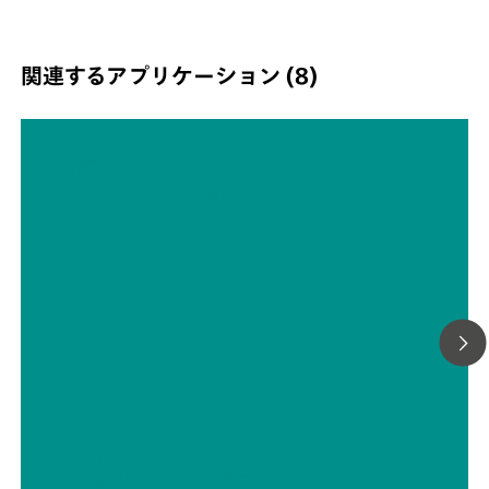
The NIR Analyzer has a modular concept and it is availab
three other versions: the 2060 The NIR-R Analyzer,2060
NIR-Ex Analyzer, and 2060 The NIR-REx Analyzer.
関連するアプリケーション (8)
無電解ニッケルめっき浴中のニッケル
イオンおよび次亜りん酸塩含有量のオ
ンライン分析
// 自動車＆航空
// 金属製品、めっき＆表面処理