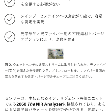
を変更する必要がない
メインプロセスラインへの適合が可能で、容易
な測定を実現
光学部品と光ファイバー用のPTFE素材とパージ
オプションにより、腐食を防止
図 2.
ウェットベンチの循環ストリームに取り付けられた、光ファイバ
ー(青色)を備えた非侵襲性クランプオンフローセル。ファイバー周囲の
腐食を防止する保護・パージ済みチューブにご注目ください。
センサーは、中核となるインテリジェント評価ユニット
である
2060
The
NIR Analyzer
に接続されており、あら
ゆる関連品質パラメータを数秒で分析できる、迅速かつ