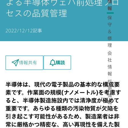
よる半導体ウェハ前処理プロ
情
報
セスの品質管理
保
守
2022/12/12
記事
＆
修
理
会
社
購読
情報共有
情
報
採
半導体は、現代の電子製品の基本的な構成要
用
素です。作業面の規模(ナノメートル)を考慮す
情
ると、半導体製造施設内では清浄度が極めて
報
重要です。あらゆる種類の汚染物質が欠陥を
引き起こす可能性があるため、製造業者は非
常に厳格かつ精密な、高い再現性を備えた製