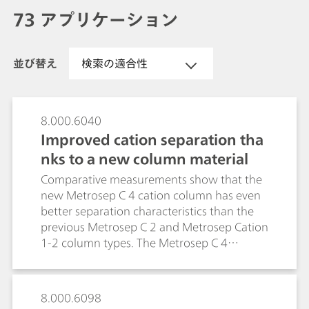
73 アプリケーション
並び替え
検索の適合性
8.000.6040
Improved cation separation tha
nks to a new column material
Comparative measurements show that the
new Metrosep C 4 cation column has even
better separation characteristics than the
previous Metrosep C 2 and Metrosep Cation
1-2 column types. The Metrosep C 4
column has a clearly improved peak shape
which leads to a better separation of the
individual peaks. Using Metrosep C 4 the
8.000.6098
number of theoretical plates per meter was