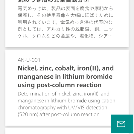
電気めっきは、製品の表面を腐食や摩耗から
保護し、その使用寿命を大幅に延ばすために
利用されています。電気めっき浴の代表的な
例としては、アルカリ性の脱脂浴、銅、ニッ
ケル、クロムなどの金属や、塩化物、シアン
化物といった成分を含む酸性またはアルカリ
性の浴液です。OMNIS サンプルロボットシス
テムは、自動的にサンプルをピペッティング
AN-U-001
し、分析を行うことで、手動滴定と比較して
Nickel, zinc, cobalt, iron(II), and
より信頼性の高い結果が得られ、複数のパラ
manganese in lithium bromide
メータを並行して分析できるため、時間効率
も向上します。
using post-column reaction
Determination of nickel, zinc, iron(II), and
manganese in lithium bromide using cation
chromatography with UV/VIS detection
(520 nm) after post-column reaction.