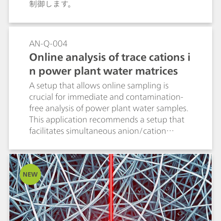
制御します。
AN-Q-004
Online analysis of trace cations i
n power plant water matrices
A setup that allows online sampling is
crucial for immediate and contamination-
free analysis of power plant water samples.
This application recommends a setup that
facilitates simultaneous anion/cation
determinations. Automated inline sample
preparation combines variable
preconcentration (MiPCT) and calibration
NEW
with a single multi-ion standard. AN-Q-005
shows the respective anion results.