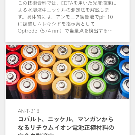
この技術資料では、EDTAを用いた光度滴定に
よる水溶液中ニッケルの測定法を解説しま
す。具体的には、アンモニア緩衝液でpH 10
に調整しムレキシドを指示薬として
Optrode（574 nm）で当量点を検出する仕
組みや、907 Titrandoによる多検体分析、高
精度かつ高い再現性の分析結果について紹介
します。
AN-T-218
コバルト、ニッケル、マンガンから
なるリチウムイオン電池正極材料の