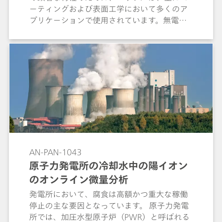
ーティングおよび表面工学において多くのア
プリケーションで使用されています。無電解
ニッケルめっきは、ニッケル‐リン合金の層
を工作物の表面にめっきするための自己触媒
化学技術です。この方法は、めっきのために
金属イオンと反応する還元剤（次亜リン酸ナ
トリウム）の含有量に依存します。 しかし、
めっき浴の薬品の寿命は限られているので、
薬品の消費を自動的に監視することが重要な
プロセス制御要件となります。めっき浴を長
時間使用すると、薬品中の電解質は反応生成
物で過負荷になり、工作物の表面および層の
特性に悪影響を及ぼします。 このプロセスア
AN-PAN-1043
プリケーションノートは、ニッケル‐リン合
原子力発電所の冷却水中の陽イオン
金の均一な層を確実にめっきさせるために、
のオンライン微量分析
無電解ニッケルめっき浴中の各種活性浴成分
を定期的にモニタリングする手法を提案しま
発電所において、腐食は高額かつ重大な稼働
す。
停止の主な要因となっています。 原子力発電
所では、加圧水型原子炉（PWR）と呼ばれる