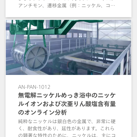
アンチモン、遷移金属（例：ニッケル、コバ
ルト、銅、カドミウム、アンチモン）の微量
（< 50 µg/L）の正確な測定が可能です。
AN-PAN-1012
無電解ニッケルめっき浴中のニッケ
ルイオンおよび次亜りん酸塩含有量
のオンライン分析
純粋なニッケルは銀白色の金属で、非常に硬
く、耐食性があり、延性があります。これら
の顕著な特性のために、ニッケルは、主にコ