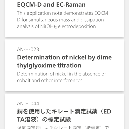
EQCM-D and EC-Raman
This application note demonstrates EQCM
D for simultaneous mass and dissipation
analysis of Ni(OH)₂ electrodeposition.
AN-H-023
Determination of nickel by dime
thylglyoxime titration
Determination of nickel in the absence of
cobalt and other interferences.
AN-H-044
銅を使用したキレート滴定試薬（ED
TA溶液）の標定試験
温度滴定法によるキレート滴定（錯滴定）で