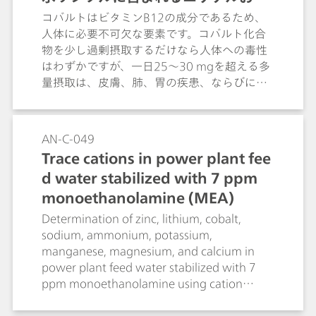
質の微量分析にも応用することができます。
びコバルトの測定
コバルトはビタミンB12の成分であるため、
Zn、Cd、Pb、Cu、およびTlはアノードスト
人体に必要不可欠な要素です。コバルト化合
リッピングボルタンメトリー (ASV) を用いて
物を少し過剰摂取するだけなら人体への毒性
HMDEで測定され、NiおよびCoは吸着ストリ
はわずかですが、一日25～30 mgを超える多
ッピングボルタンメトリー (AdSV) を用いて
量摂取は、皮膚、肺、胃の疾患、ならびに肝
測定されます。
臓、心臓、腎臓に損傷を与えたり、がん腫を
発生させたりすることさえあります。同様の
ことは、高濃度の場合に炎症を引き起こし得
AN-C-049
るニッケルについても言えます。ニッケルを
Trace cations in power plant fee
含む水を多量摂取すると、不快感や吐き気を
d water stabilized with 7 ppm
催すことがあります。EUでは法令に飲料水中
のニッケル濃度の限界値が0.02 mg/Lである
monoethanolamine (MEA)
ことが明示されています。この濃度は、この
Determination of zinc, lithium, cobalt,
Application Bulletinにて説明されているメソ
sodium, ammonium, potassium,
ッドにより、確実に測定することができま
manganese, magnesium, and calcium in
す。
power plant feed water stabilized with 7
ppm monoethanolamine using cation
chromatography with direct conductivity