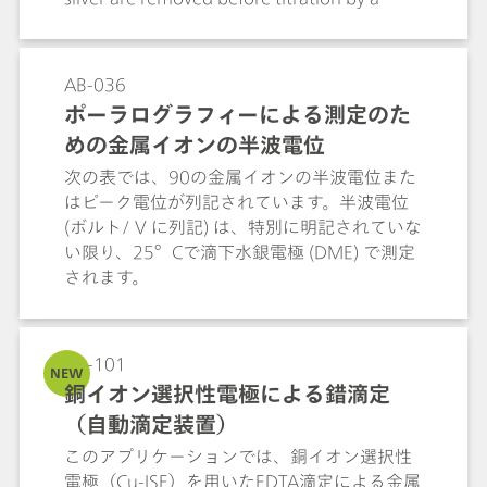
reduction process. It is also possible to
determine nickel in steel alloys, etc. (see the
literature reference).Ni2+ + 4 KCN + 2NH4+
AB-036
→ (NH4)2[Ni(CN)4] + 4 K+
ポーラログラフィーによる測定のた
めの金属イオンの半波電位
次の表では、90の金属イオンの半波電位また
はピーク電位が列記されています。半波電位
(ボルト/ V に列記) は、特別に明記されていな
い限り、25°Cで滴下水銀電極 (DME) で測定
されます。
AB-101
NEW
銅イオン選択性電極による錯滴定
（自動滴定装置）
このアプリケーションでは、銅イオン選択性
電極（Cu-ISE）を用いたEDTA滴定による金属