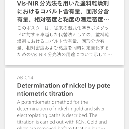
Vis-NIR 分光法を用いた塗料乾燥剤
noticeably higher than that obtained on the
におけるコバルト含有量、固形分含
Metrosep C 2 or C 1-2 column. Additionally
for standard cations transition metals and
有量、相対密度と粘度の測定密度と
amines, the Metrosep C 4 column shows
粘度の測定
このポスターは、従来の湿式化学ラボメソッ
better results with respect to peak shape,
ドに対する卓越した代替法としての、塗料乾
peak height, resolution and asymmetry
燥剤におけるコバルト含有量、固形分含有
factor. The clearly improved resolution of
量、相対密度および粘度を同時に定量化する
the C 4 column with its narrow and high
ためのVis-NIR 分光法の用途について示してい
peaks achieves baseline separation for six
ます。可視領域に拡張された波長域の長所
standard and six transition metal cations.
は、このアプリケーションにおいて明確なも
Analysis times and peak areas obtained
のとなります: 可視領域（400 nm～780
AB-014
with the C 4 column are in the same range
nm）はコバルト含有量と直接的に相関され、
Determination of nickel by pote
as those obtained with its predecessors.As a
NIR領域（780 nm～2500 nm）は化学的、物
result of the latest production methods and
ntiometric titration
理学的パラメータの測定に用いられます。
materials, the promising Metrosep C 4
A potentiometric method for the
column excels by an outstanding
determination of nickel in gold and silver
separation performance for complex
electroplating baths is described. The
mixtures comprising standard cations,
titration is carried out with KCN. Gold and
transition metal cations and amines.
silver are removed before titration by a