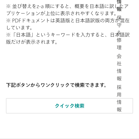
情
※ 並び替えをz-a 順にすると、概要を日本語に訳したア
報
プリケーションが上位に表示されやすくなります。
保
※ PDFドキュメントは英語版と日本語訳版の両方が混在
守
しています。
＆
※「日本語」というキーワードを入力すると、日本語訳
修
版だけが表示されます。
理
会
社
情
報
下記ボタンからワンクリックで検索できます。
採
用
情
クイック検索
報