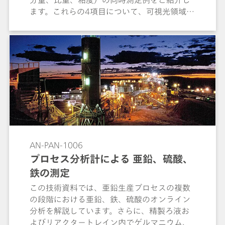
分量、比重、粘度）の同時測定例をご紹介し
ます。これらの4項目について、可視光領域で
はコバルト含有量を、NIR領域では比重、粘
度、固形分量を定量分析します。
AN-PAN-1006
プロセス分析計による 亜鉛、硫酸、
鉄の測定
この技術資料では、亜鉛生産プロセスの複数
の段階における亜鉛、鉄、硫酸のオンライン
分析を解説しています。さらに、精製ろ液お
よびリアクタートレイン内でゲルマニウム、