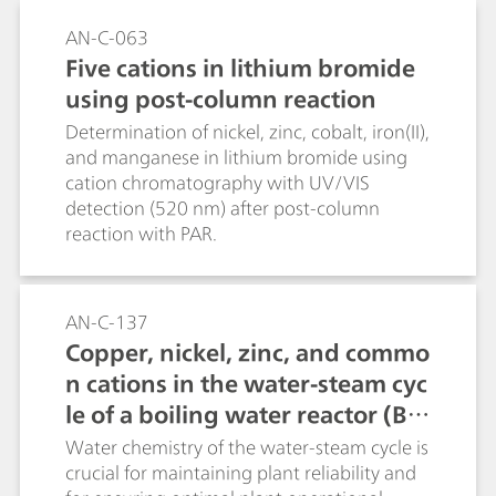
detection.
AN-C-063
Five cations in lithium bromide
using post-column reaction
Determination of nickel, zinc, cobalt, iron(II),
and manganese in lithium bromide using
cation chromatography with UV/VIS
detection (520 nm) after post-column
reaction with PAR.
AN-C-137
Copper, nickel, zinc, and commo
n cations in the water-steam cyc
le of a boiling water reactor (B
WR)
Water chemistry of the water-steam cycle is
crucial for maintaining plant reliability and