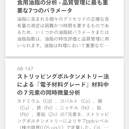
食用油脂の分析 - 品質管理に最も重
要な7つのパラメータ
油脂に含まれる個々のグリセリドの正確な含
有量の測定は困難かつ時間を要するものであ
るため、いくつかの油脂総パラメータまたは
油脂指数は、油脂の特性評価と品質管理に用
いられます。油脂は料理において重要なだけ
でなく、軟膏やクリームなどといった医薬品
およびパーソナルケア製品のための重要な成
分でもあります。したがって、いくつかの規
AB-147
格や基準では、最も重要な品質管理パラメー
ストリッピングボルタンメトリー法
タの測定について説明されています。この
による「電子材料グレード」材料中
Application Bulletinでは、以下の食用油脂に
おける油脂パラメータのための8つの重要な分
の７元素の同時微量分析
析メソッドについて説明されています:カール
カドミウム（Cd）、コバルト（Co）、銅
フィッシャーメソッドに準じた水分の測定; ラ
（Cu）、鉄（Fe）、ニッケル（Ni）、鉛
ンシマット法に準じた酸化安定性の測定; ヨウ
（Pb）、亜鉛（Zn）の7元素を、ストリッピ
素価; 過酸化物価; 鹸化価; 酸価、遊離脂肪酸
ングボルタンメトリーによりサブppbレベル
(FFA); 水酸基価; ポーラログラフィーを用いた
（検出限界0.05 µg/L）で定量した。Cd、