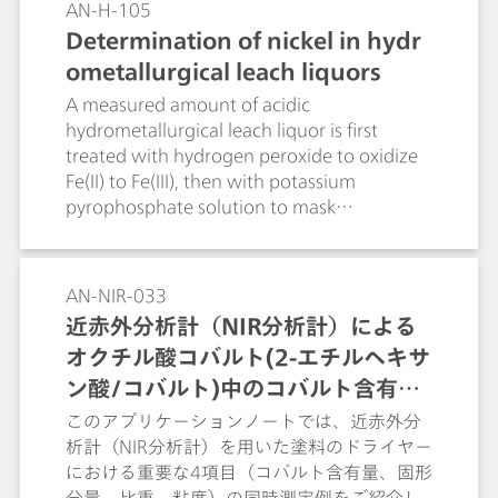
AN-H-105
Determination of nickel in hydr
ometallurgical leach liquors
A measured amount of acidic
hydrometallurgical leach liquor is first
treated with hydrogen peroxide to oxidize
Fe(II) to Fe(III), then with potassium
pyrophosphate solution to mask
interference from Fe(III) and other metal
ions. Ammonium acetate solution is then
added as a pH modifier, before being
AN-NIR-033
titrated with standardized disodium
近赤外分析計（NIR分析計）による
dimethylglyoximate to an exothermic
オクチル酸コバルト(2-エチルヘキサ
endpoint.
ン酸/コバルト)中のコバルト含有
量、固形分量、比重、粘度の同時定
このアプリケーションノートでは、近赤外分
析計（NIR分析計）を用いた塗料のドライヤー
量分析（塗料関連）
における重要な4項目（コバルト含有量、固形