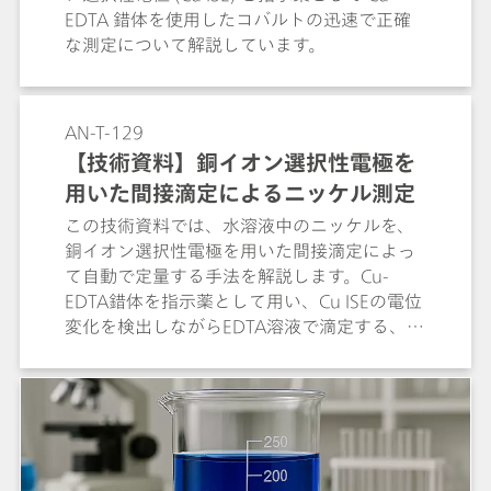
EDTA 錯体を使用したコバルトの迅速で正確
な測定について解説しています。
AN-T-129
【技術資料】銅イオン選択性電極を
用いた間接滴定によるニッケル測定
この技術資料では、水溶液中のニッケルを、
銅イオン選択性電極を用いた間接滴定によっ
て自動で定量する手法を解説します。Cu-
EDTA錯体を指示薬として用い、Cu ISEの電位
変化を検出しながらEDTA溶液で滴定する、
907 TitrandoやRobotic USB Sample
Processorによる自動滴定システムについても
紹介します。