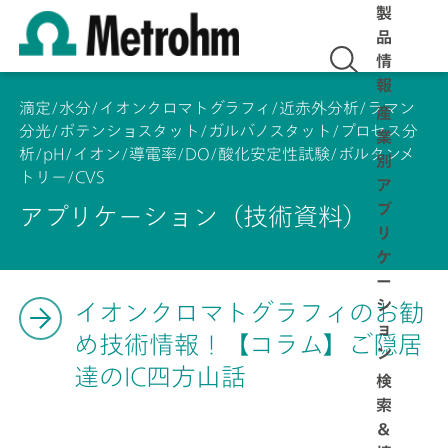
製
品
情
報
滴定/水分/イオンクロマトグラフィ/近赤外分析/ラマン
産
分光/ポテンショスタット/ガルバノスタット/プロセス分
業
析/pH/イオン/導電率/DO/酸化安定性試験/ボルタンメ
別
トリー/CVS
ア
プ
アプリケーション（技術資料）
リ
ケ
ー
シ
イオンクロマトグラフィのお勧
ョ
め技術情報！【コラム】ご隠居
ン
達のIC四方山話
検
索
＆