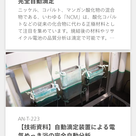
完全自動滴定
ニッケル、コバルト、マンガン酸化物の混合
物である、いわゆる「NCM」は、酸化コバル
トなどの従来の化合物に代わる正極材料とし
て注目を集めています。焼結後の材料やリサ
イクル電池の品質分析は滴定で可能です。こ
の技術資料ではOMNIS とオプションのピペッ
ティングを組み合わせたシステムによる完全
自動滴定システムでの測定例を紹介していま
す。
AN-T-223
【技術資料】自動滴定装置による電
気めっき浴の完全自動分析