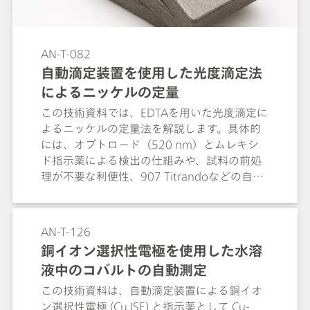
AN-T-082
自動滴定装置を使用した光度滴定法
によるニッケルの定量
この技術資料では、EDTAを用いた光度滴定に
よるニッケルの定量法を解説します。具体的
には、オプトロード（520 nm）とムレキシ
ド指示薬による検出の仕組みや、試料の前処
理が不要な利便性、907 Titrandoなどの自動
滴定システムを用いた多検体分析の効率化、
めっき浴管理など金属加工分野への応用につ
いて紹介します。
AN-T-126
銅イオン選択性電極を使用した水溶
液中のコバルトの自動測定
この技術資料は、自動滴定装置による銅イオ
ン選択性電極 (Cu ISE) と指示薬として Cu-