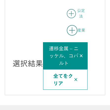
公定
法
産業
遷移金属 – ニ
ッケル、コバ
選択結果
ルト
全てをク
リア