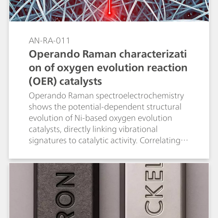
AN-RA-011
Operando Raman characterizati
on of oxygen evolution reaction
(OER) catalysts
Operando Raman spectroelectrochemistry
shows the potential-dependent structural
evolution of Ni-based oxygen evolution
catalysts, directly linking vibrational
signatures to catalytic activity. Correlating
these spectroscopic markers with
electrochemical performance not only
clarifies OER (oxygen evolution reaction)
mechanisms but also guides the design of
Ni-based catalysts for related oxidation
reactions.