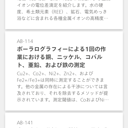
イオンの電位差滴定を紹介します。水の硬
度、希土類元素（REE）、鉱石、電気めっき
浴などに含まれる各種金属イオンの高精度な
定量が可能です。
AB-114
ポーラログラフィーによる1回の作
業における銅、ニッケル、コバル
ト、亜鉛、および鉄の測定
Cu2+、Co2+、Ni2+、Zn2+、および
Fe2+/Fe3+は同時に測定することができま
す。他の金属の存在による干渉については言
及されており、それを除去するメソッドが提
示されています。測定閾値は、CoおよびNiで
は ρ = 20 µg/L、Cu、Zn、およびFeのそれ
ぞれにおいては ρ = 50 µg/Lです。
AB-141