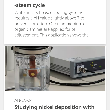
lithium hydroxide concentrations.
-steam cycle
Water in steel-based cooling systems
requires a pH value slightly above 7 to
prevent corrosion. Often ammonium or
organic amines are applied for pH
adjustement. This application shows the
separation of typical amines besides
inorganic cations. Sample preconcentration
applies combined Inline Preconcentration
and Matrix Elimination (MiPCT-ME).
AN-EC-041
Studying nickel deposition with