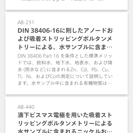
ニッケルの微量測定; これらのメソッドでは、
Cu、Pb、Znの測定には二重パルス非拡散型ア
塩素系溶剤を避けるために特別な措置が取ら
ノード溶出ボルタンメトリー（DP-ASV）法を
れます。また、述べられたメソッドのうち出
用い、Co、Ni、Feについては二重パルス還元
AB-231
来る限り多くのものが自動化されます。
溶出ボルタンメトリー（DP-CSV）法を用いた
DIN 38406-16に則したアノードお
（ジメチルグリオキシムまたはカテコール錯
よび吸着ストリッピングボルタンメ
体を利用）。VAプロセッサーおよびサンプル
チェンジャーを使用することで、これら金属
トリーによる、水サンプルに含まれ
イオンを含む一溶液中の自動同時測定が可能
る亜鉛、カドミウム、鉛、銅、タリ
DIN 38406 Part 16 を条件とした標準メソッ
である。本法はシリコンを基盤とした半導体
ドでは、飲料水、地下水、地表水、および降
ウム、ニッケル、およびコバルトの
チップ製造における微量分析のために特別に
水 (雨水など) に含まれるZn、Cd、Pb、Cu、
測定
開発されたものであるが、環境分析分野にも
Tl、Ni、およびCoの測定について説明してい
十分応用可能である。
ます。水サンプル中に含まれる有機物質は電
圧電流法による測定に強い干渉を与え得るた
め、過酸化水素を用いたUV分解による前処理
が必要となります。この分解により、ブラン
AB-440
ク値の導入なしですべての有機物質を確実に
滴下ビスマス電極を用いた吸着スト
除去することができます。これらのメソッド
リッピングボルタンメトリーによる
はもちろん、例えばシリコンベースの半導体
チップの製造における微量分析など、他の物
水サンプルに含まれるニッケルおよ