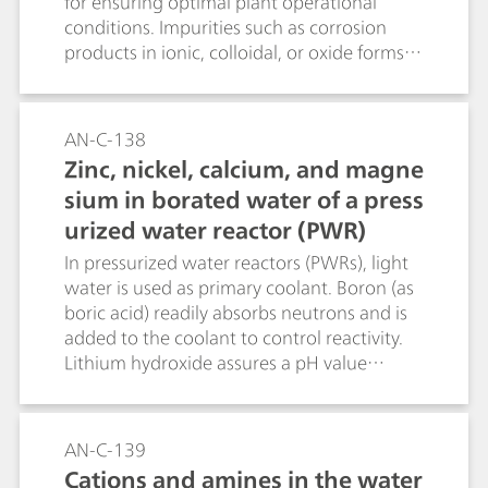
for ensuring optimal plant operational
conditions. Impurities such as corrosion
products in ionic, colloidal, or oxide forms
are ubiquitous in feedwater, condensate,
and reactor coolant. This application shows
the determination of sub-ppb levels of Cu,
AN-C-138
Ni, Zn and standard cations (e.g., Na +, NH
Zinc, nickel, calcium, and magne
4+, Mg 2+, Ca 2+) in the water-steam cycle
sium in borated water of a press
of a BWR.
urized water reactor (PWR)
In pressurized water reactors (PWRs), light
water is used as primary coolant. Boron (as
boric acid) readily absorbs neutrons and is
added to the coolant to control reactivity.
Lithium hydroxide assures a pH value
greater than 7 to prevent corrosion. This
application allows to measure sub-ppb
levels of zinc, nickel, calcium, and
AN-C-139
magnesium besides high boric acid and
Cations and amines in the water