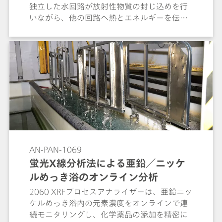
独立した水回路が放射性物質の封じ込めを行
いながら、他の回路へ熱とエネルギーを伝達
しています。 このPWR回路には、特にホウ酸
および水酸化リチウムが添加されますが、こ
れらの成分は他の分析測定を複雑化させる場
合があります。 リチウムは腐食防止の役割を
果たし、亜鉛、ニッケル、アンモニウムイオ
ンなどとともにモニタリングが必要です。 こ
れらの陽イオンを単一分析でサブµg/Lレベル
の感度でオンライン測定するために、2060 IC
プロセスアナライザーが、インライン前濃縮
およびインラインマトリックス除去機能と組
み合わせて提供されています。 複数の陽イオ
AN-PAN-1069
ンを1回の注入で分析でき、自動化された試料
蛍光X線分析法による亜鉛／ニッケ
前処理により、正確かつ信頼性の高い測定が
ルめっき浴のオンライン分析
容易になります。
2060 XRFプロセスアナライザーは、亜鉛ニッ
ケルめっき浴内の元素濃度をオンラインで連
続モニタリングし、化学薬品の添加を精密に