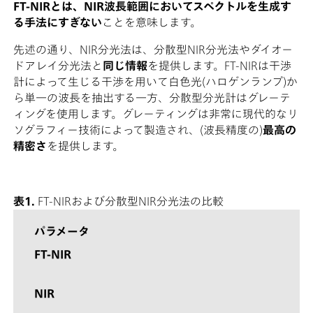
FT-NIRとは、NIR波長範囲においてスペクトルを生成す
る手法にすぎない
ことを意味します。
先述の通り、NIR分光法は、分散型NIR分光法やダイオー
ドアレイ分光法と
同じ情報
を提供します。FT-NIRは干渉
計によって生じる干渉を用いて白色光(ハロゲンランプ)か
ら単一の波長を抽出する一方、分散型分光計はグレーテ
ィングを使用します。グレーティングは非常に現代的なリ
ソグラフィー技術によって製造され、(波長精度の)
最高の
精密さ
を提供します。
表1.
FT-NIRおよび分散型NIR分光法の比較
パラメータ
FT-NIR
NIR