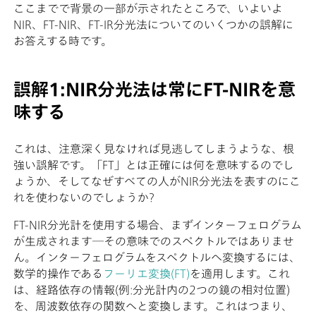
ここまでで背景の一部が示されたところで、いよいよ
NIR、FT-NIR、FT-IR分光法についてのいくつかの誤解に
お答えする時です。
誤解1:NIR分光法は常にFT-NIRを意
味する
これは、注意深く見なければ見逃してしまうような、根
強い誤解です。「FT」とは正確には何を意味するのでし
ょうか、そしてなぜすべての人がNIR分光法を表すのにこ
れを使わないのでしょうか?
FT-NIR分光計を使用する場合、まずインターフェログラム
が生成されます―その意味でのスペクトルではありませ
ん。インターフェログラムをスペクトルへ変換するには、
数学的操作である
フーリエ変換(FT)
を適用します。これ
は、経路依存の情報(例:分光計内の2つの鏡の相対位置)
を、周波数依存の関数へと変換します。これはつまり、