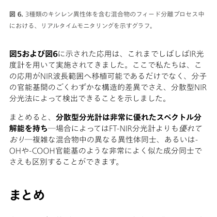
図 6.
3種類のキシレン異性体を含む混合物のフィード分離プロセス中
における、リアルタイムモニタリングを示すグラフ。
図5および図6
に示された応用は、これまでしばしばIR光
度計を用いて実施されてきました。ここで私たちは、こ
の応用がNIR波長範囲へ移植可能であるだけでなく、分子
の官能基間のごくわずかな構造的差異でさえ、分散型NIR
分光法によって検出できることを示しました。
まとめると、
分散型分光計は非常に優れたスペクトル分
解能を持ち
―場合によってはFT-NIR分光計よりも
優れて
おり
―複雑な混合物中の異なる異性体同士、あるいは-
OHや-COOH官能基のような非常によく似た成分同士で
さえも区別することができます。
まとめ