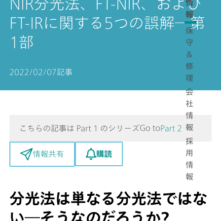
NIR分光法、FT-NIR、および
情
報
FT-IRに関する5つの誤解―第
保
1部
守
＆
修
2022/02/07
記事
理
会
社
情
報
Go to
こちらの記事は Part 1 のシリーズ
Part 2
採
用
購読
情報共有
情
報
分光法は単なる分光法ではな
い―そうなのだろうか?