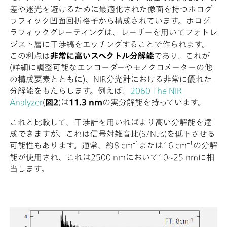
差や迷光を避けるために最適化された像面を持つホログ
ラフィック凹面回折格子から構成されています。ホログ
ラフィックグレーティングは、レーザーを用いてフォトレ
ジスト層に干渉縞をエッチングすることで作られます。
この利点は
非常に高いスペクトル分解能
であり、これが
(詳細に調整可能なエンコーダーやモノクロメーターの他
の構成要素とともに)、NIR分光計における非常に優れた
分解能をもたらします。例えば、
2060 The NIR
Analyzer
(
図2
)は
11.3 nm
の実分解能を持っています。
これと比較して、干渉計を用いればより高い分解能を達
成できますが、これは信号対雑音比(S/N比)を低下させる
可能性もあります。通常、約8 cm⁻¹または16 cm⁻¹の分解
能が使用され、これは2500 nmにおいて10~25 nmに相
当します。