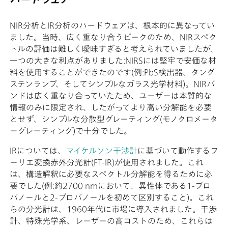
NIR分析とIR分析のハードウェアは、根本的に異なってい
ました。当時、広く重なり合うピークのため、NIRスペク
トルの評価は難しく曖昧すぎると考えられていましたが、
一つの大きな利点がありました:NIRSには堅牢で安価な材
料を使用することができたのです(例:PbS検出器、タング
ステンランプ、そしてシンプルなガラス光学材料)。NIRバ
ンドは広く重なり合っていたため、ユーザーは本質的な
情報のみに限定され、したがってより高い分解能を必要
とせず、シンプルな分散型グレーティング(モノクロメータ
ーグレーティング)で十分でした。
IRについては、
マイケルソン干渉計
に基づいて動作するフ
ーリエ変換赤外分光計(FT-IR)が使用されました。これ
は、構造解釈に必要なスペクトル分解能を得るために必
要でした(例:約2700 nmにおいて、異性体である1-プロ
パノールと2-プロパノールを初めて区別すること)。これ
らの分光計は、1960年代に市場に導入されました。干渉
計、特殊光学系、レーザーの高コストのため、これらは