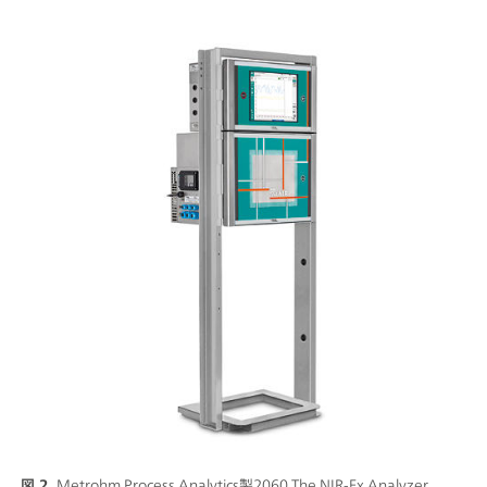
図 2.
Metrohm Process Analytics製2060 The NIR-Ex Analyzer。