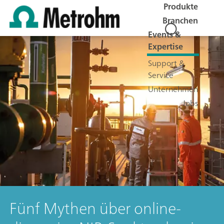
Produkte
Branchen
Events &
Expertise
Support &
Service
Unternehmen
Jobs
Fünf Mythen über online-