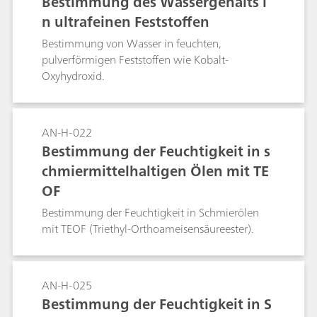
Bestimmung des Wassergehalts i
Bestimmung für die folgenden Materialien
n ultrafeinen Feststoffen
beschrieben:Rohmaterialien für die Herstellung
von Lithium-Ionen-Batterien (z. B. Lösungsmittel
Bestimmung von Wasser in feuchten,
für Elektrolyte, Russ/Graphit);
pulverförmigen Feststoffen wie Kobalt-
Elektrodenbeschichtungsprodukte (Slurry) für
Oxyhydroxid.
die Anoden- und Kathodenbeschichtung; Die
beschichteten Anoden- und Kathodenfolien
sowie die Trennfolie und die
AN-H-022
Materialkombination; Elektrolyte für Lithium-
Bestimmung der Feuchtigkeit in s
Ionen-Batterien;
chmiermittelhaltigen Ölen mit TE
OF
Bestimmung der Feuchtigkeit in Schmierölen
mit TEOF (Triethyl-Orthoameisensäureester).
AN-H-025
Bestimmung der Feuchtigkeit in S