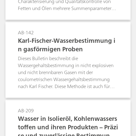
Charakterisierung und Qualitätskontrolle von
Fetten und Ölen mehrere Summenparameter
von Fett bzw. Fettkennzahlen verwendet. Fette
und Öle sind nicht nur beim Kochen
unverzichtbar, sie sind auch ein wichtiger
AB-142
Inhaltsstoff von Arzneimitteln und
Karl-Fischer-Wasserbestimmung i
Körperpflegeprodukten wie Salben und Cremes.
n gasförmigen Proben
Aus diesem Grund beschreiben mehrere
Normen und Standards die Bestimmung der
Dieses Bulletin beschreibt die
wichtigsten Qualitätskontrollparameter. Dieses
Wassergehaltsbestimmung in nicht explosiven
Application Bulletin beschreibt die acht
und nicht brennbaren Gasen mit der
wichtigsten Analysenmethoden für die
coulometrischen Wassergehaltsbestimmung
folgenden Fettparameter von Speiseölen und -
nach Karl Fischer. Diese Methode ist auch für
fetten:Bestimmung des Wassergehalts nach der
sehr niedrige Wassergehalte geeignet.
Karl-Fischer-Methode; Oxidationsstabilität nach
der Rancimat-Methode; Iodzahl; Peroxidzahl;
AB-209
Verseifungszahl; Säurezahl, freie Fettsäuren
Wasser in Isolieröl, Kohlenwassers
(FFA); Hydroxylzahl; Nickelspuren mittels
toffen und ihren Produkten – Präzi
Polarographie; Bei diesen Methoden wird
besonders auf die Vermeidung chlorierter
se und zuverlässige Bestimmung