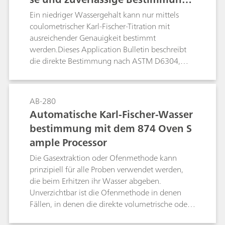
Lösungsmittel geachtet. Darüber hinaus sind
mittels Karl-Fischer-Titration
Ein niedriger Wassergehalt kann nur mittels
möglichst viele der genannten Methoden
coulometrischer Karl-Fischer-Titration mit
automatisiert.
ausreichender Genauigkeit bestimmt
werden.Dieses Application Bulletin beschreibt
die direkte Bestimmung nach ASTM D6304,
ASTM E1064, ASTM D1533, ASTM D3401,
ASTM D4928, EN IEC 60814, EN ISO 12937, ISO
10337, DIN 51777 und GB/T 11146. Die
AB-280
Trockenschrankmethode wird nach ASTM
Automatische Karl-Fischer-Wasser
D6304, EN IEC 60814 und DIN 51777
bestimmung mit dem 874 Oven S
beschrieben.
ample Processor
Die Gasextraktion oder Ofenmethode kann
prinzipiell für alle Proben verwendet werden,
die beim Erhitzen ihr Wasser abgeben.
Unverzichtbar ist die Ofenmethode in denen
Fällen, in denen die direkte volumetrische oder
coulometrische Karl-Fischer-Titration nicht