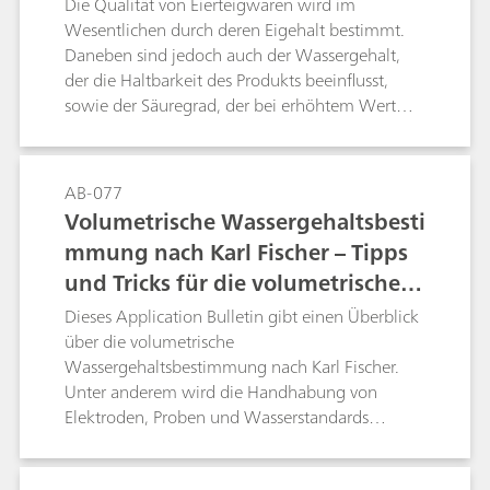
Die Qualität von Eierteigwaren wird im
beschrieben und ein Vergleich der Resultate mit
Wesentlichen durch deren Eigehalt bestimmt.
den Daten des Trocknungsverlusts ersichtlich.
Daneben sind jedoch auch der Wassergehalt,
der die Haltbarkeit des Produkts beeinflusst,
sowie der Säuregrad, der bei erhöhtem Wert
eine unerwünschte Säuerung während der
Teigzubereitung oder beim Trocknen erkennen
lässt, von Bedeutung. Mit der Prüfung auf
AB-077
Chlorid lassen sich etwaige Kochsalzzusätze
Volumetrische Wassergehaltsbesti
feststellen.
mmung nach Karl Fischer – Tipps
und Tricks für die volumetrische K
arl-Fischer-Titration
Dieses Application Bulletin gibt einen Überblick
über die volumetrische
Wassergehaltsbestimmung nach Karl Fischer.
Unter anderem wird die Handhabung von
Elektroden, Proben und Wasserstandards
beschrieben. Die beschriebenen Verfahren und
Parameter entsprechen der Norm ASTM E203.