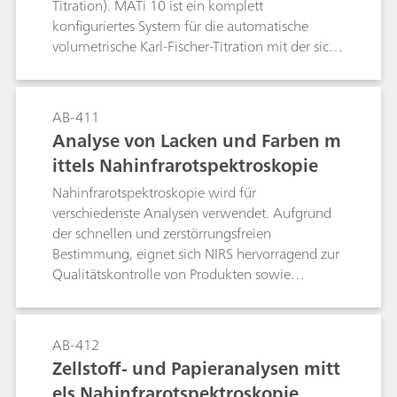
Titration). MATi 10 ist ein komplett
konfiguriertes System für die automatische
volumetrische Karl-Fischer-Titration mit der sich
der Wassergehalt in flüssigen und festen Proben
bestimmen lässt. Bis zu 24 Proben können direkt
in 75-mL-Titriergefässen analysiert werden. Die
AB-411
Proben werden in den Titriergefässen
Analyse von Lacken und Farben m
eingewogen und mit einer Al-Folie abgedeckt.
ittels Nahinfrarotspektroskopie
Dies verhindert eine Verfälschung des
Wassergehalts.
Nahinfrarotspektroskopie wird für
verschiedenste Analysen verwendet. Aufgrund
der schnellen und zerstörrungsfreien
Bestimmung, eignet sich NIRS hervorragend zur
Qualitätskontrolle von Produkten sowie
Rohmaterialien: sei dies während der
Produktherstellung oder auch von
Endprodukten. Dieses Application Bulletin zeigt
AB-412
NIR-Applikationen und
Zellstoff- und Papieranalysen mitt
Durchführbarkeitsstudien aus der Lack- und
els Nahinfrarotspektroskopie
Farbindustrie, die mittels NIRSystems