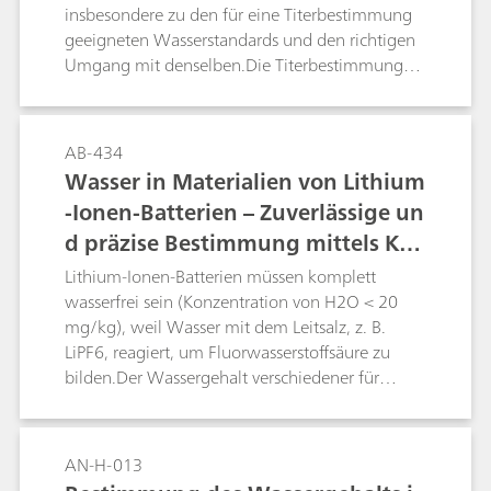
insbesondere zu den für eine Titerbestimmung
geeigneten Wasserstandards und den richtigen
Umgang mit denselben.Die Titerbestimmung
für Karl-Fischer-Titriermittel ist unverzichtbar, da
sich der Titer aufgrund der Luftfeuchtigkeit
verändern kann. Die Häufigkeit der Bestimmung
AB-434
hängt vom Titriermittel und der Dichtigkeit des
Wasser in Materialien von Lithium
Systems ab.In der Karl-Fischer-Titration hat der
-Ionen-Batterien – Zuverlässige un
Titer die Einheit mg/mL. Der in einer
d präzise Bestimmung mittels Karl
Titerbestimmung ermittelte Wert gibt an,
wieviel Milligramm Wasser in einem Milliliter
-Fischer-Titration
Lithium-Ionen-Batterien müssen komplett
Titriermittel reagiert.
wasserfrei sein (Konzentration von H2O < 20
mg/kg), weil Wasser mit dem Leitsalz, z. B.
LiPF6, reagiert, um Fluorwasserstoffsäure zu
bilden.Der Wassergehalt verschiedener für
Lithium-Ionen-Batterien verwendeter
Materialien kann zuverlässig und präzise mittels
coulometrischer Karl-Fischer-Titration bestimmt
AN-H-013
werden. In diesem Application Bulletin wird die