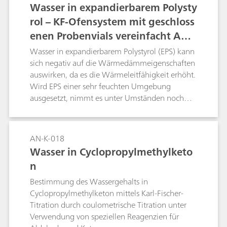
Wasser in expandierbarem Polysty
rol – KF-Ofensystem mit geschloss
enen Probenvials vereinfacht Anal
ysen
Wasser in expandierbarem Polystyrol (EPS) kann
sich negativ auf die Wärmedämmeigenschaften
auswirken, da es die Wärmeleitfähigkeit erhöht.
Wird EPS einer sehr feuchten Umgebung
ausgesetzt, nimmt es unter Umständen noch
mehr Wasser auf und die Wärmedämmung
verschlechtert sich weiter.Für eine direkte
Analyse des Feuchtigkeitsgehalts mittels Karl-
AN-K-018
Fischer-Titration muss das Wasser in mehreren
Wasser in Cyclopropylmethylketo
zeitaufwendigen Schritten aus dem EPS
n
extrahiert werden. Aus diesem Grund wird der
Wassergehalt bevorzugt mit einem KF-
Bestimmung des Wassergehalts in
Ofensystem bestimmt. Da sich EPS beim
Cyclopropylmethylketon mittels Karl-Fischer-
Erwärmen ausdehnt, ist eine Verwendung der
Titration durch coulometrische Titration unter
nach ASTM D6869 geforderten
Verwendung von speziellen Reagenzien für
Probenschiffchen nicht möglich, da das KF-