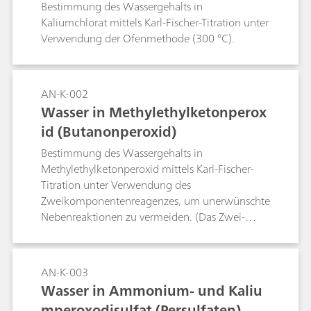
Bestimmung des Wassergehalts in
Kaliumchlorat mittels Karl-Fischer-Titration unter
Verwendung der Ofenmethode (300 °C).
AN-K-002
Wasser in Methylethylketonperox
id (Butanonperoxid)
Bestimmung des Wassergehalts in
Methylethylketonperoxid mittels Karl-Fischer-
Titration unter Verwendung des
Zweikomponentenreagenzes, um unerwünschte
Nebenreaktionen zu vermeiden. (Das Zwei-
Komponentenreagenz wird eingesetzt, um
einen hohen Schwefeldioxid- und
Aminüberschuss im Titriergefäss zu sichern.)
AN-K-003
Wasser in Ammonium- und Kaliu
mperoxodisulfat (Persulfaten)