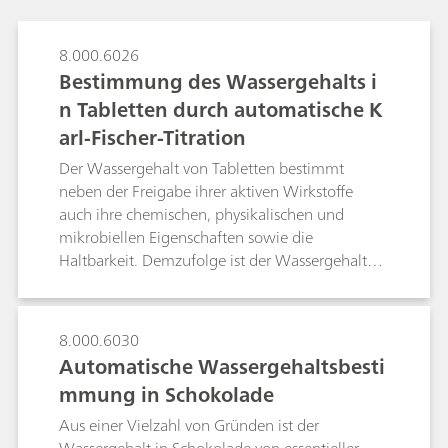
8.000.6026
Bestimmung des Wassergehalts i
n Tabletten durch automatische K
arl-Fischer-Titration
Der Wassergehalt von Tabletten bestimmt
neben der Freigabe ihrer aktiven Wirkstoffe
auch ihre chemischen, physikalischen und
mikrobiellen Eigenschaften sowie die
Haltbarkeit. Demzufolge ist der Wassergehalt
von ausserordentlicher Wichtigkeit und muss
deshalb exakt bestimmt werden. Dieses
Dokument beschreibt die direkte Bestimmung
8.000.6030
des Wassergehalts mit Hilfe der automatischen
Automatische Wassergehaltsbesti
volumetrischen Karl-Fischer-Titration (KFT).
mmung in Schokolade
Mühsame Probenvorbereitungsschritte werden
durch einen Hochfrequenz-Homogenisierer, der
Aus einer Vielzahl von Gründen ist der
zusätzlich als Rührer fungiert, eliminiert. Vor der