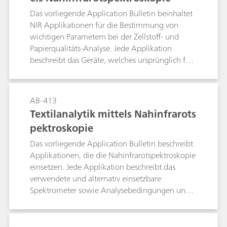
durchgeführt wurden.
Das vorliegende Application Bulletin beinhaltet
NIR Applikationen für die Bestimmung von
wichtigen Parametern bei der Zellstoff- und
Papierqualitäts-Analyse. Jede Applikation
beschreibt das Geräte, welches ursprünglich für
die Analyse verwendet wurde sowie das für die
Analyse empfohlene System und die daraus
resultierenden Ergebnisse.
AB-413
Textilanalytik mittels Nahinfrarots
pektroskopie
Das vorliegende Application Bulletin beschreibt
Applikationen, die die Nahinfrarotspektroskopie
einsetzen. Jede Applikation beschreibt das
verwendete und alternativ einsetzbare
Spektrometer sowie Analysebedingungen und
Ergebnisse und, falls vorhanden, Informationen
zu Machbarkeitsstudien.