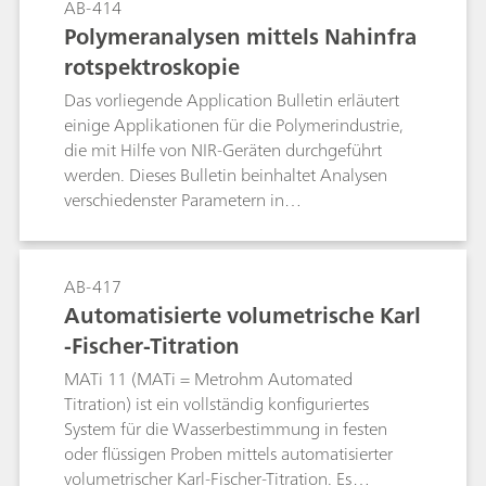
AB-414
Polymeranalysen mittels Nahinfra
rotspektroskopie
Das vorliegende Application Bulletin erläutert
einige Applikationen für die Polymerindustrie,
die mit Hilfe von NIR-Geräten durchgeführt
werden. Dieses Bulletin beinhaltet Analysen
verschiedenster Parametern in
unterschiedlichsten Proben. Die Hydroxylzahl ist
einer der bekanntesten Parameter, der schnell
mittels Nahinfrarotspektroskopie bestimmt
AB-417
werden kann. Die Bestimmung der Hydroxylzahl
Automatisierte volumetrische Karl
in verschiedenen Bereichen und in
-Fischer-Titration
unterschiedlichen Polyoltypen ist ebenfalls
Bestandteil dieses Bulletins. Jede Applikation
MATi 11 (MATi = Metrohm Automated
beschreibt die Probe und das Geräte, welches
Titration) ist ein vollständig konfiguriertes
urprünglich für die Analyse verwendet wurde
System für die Wasserbestimmung in festen
sowie das empfohlene Geräte und die
oder flüssigen Proben mittels automatisierter
Ergebnisse.
volumetrischer Karl-Fischer-Titration. Es