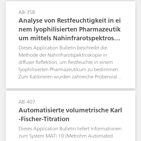
möglich ist, entweder weil die Probe störende
Komponenten enthält oder sich die Probe
AB-358
infolge ihrer Konsistenz nur sehr schwer oder
Analyse von Restfeuchtigkeit in ei
gar nicht in das Titriergefäss überführen
nem lyophilisierten Pharmazeutik
lässt.Das vorliegende Application Bulletin
um mittels Nahinfrarotspektrosko
beschreibt die automatische
Wasserbestimmung mithilfe der Ofentechnik
pie (NIRS)
Dieses Application Bulletin beschreibt die
und der coulometrischen KF-Titration am
Methode der Nahinfrarotspektroskopie in
Beispiel von Proben aus der Lebensmittel- und
diffuser Reflektion, um Restfeuchte in einem
Kunststoffindustrie sowie der Pharmazie und
lyophilisierten Pharmazeutikum zu bestimmen.
Petrochemie.
Zum Kalibrieren wurden zahlreiche Probenvials
mit gefriergertrocknetem Pharmazeutikum mit
unterschiedlichen Wassermengen versetzt. Die
resultierenden Unterschiede in den
AB-407
Absorbtionsbanden der OH-Schwingung
Automatisierte volumetrische Karl
wurden mittels des Algorithmus der multiplen
-Fischer-Titration
linearen Regression (MLR) mit dem via Karl-
Fischer-Titration bestimmten Wassergehalt
Dieses Application Bulletin liefert Informationen
korreliert.
zum System MATi 10 (Metrohm Automated