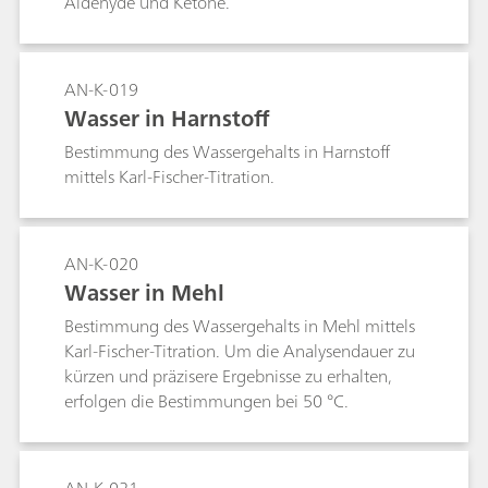
Aldehyde und Ketone.
Ofensystem durch EPS kontaminiert wird. Diese
Application Note beschreibt die Bestimmung
des Wassergehalts von EPS unter Verwendung
AN-K-019
eines KF-Ofensystems mit geschlossenen
Wasser in Harnstoff
Probenvials. Eine Bestimmung dauert in
Abhängigkeit vom Wassergehalt der Probe und
Bestimmung des Wassergehalts in Harnstoff
der Probengrösse etwa 7 bis 14 Minuten.
mittels Karl-Fischer-Titration.
AN-K-020
Wasser in Mehl
Bestimmung des Wassergehalts in Mehl mittels
Karl-Fischer-Titration. Um die Analysendauer zu
kürzen und präzisere Ergebnisse zu erhalten,
erfolgen die Bestimmungen bei 50 °C.