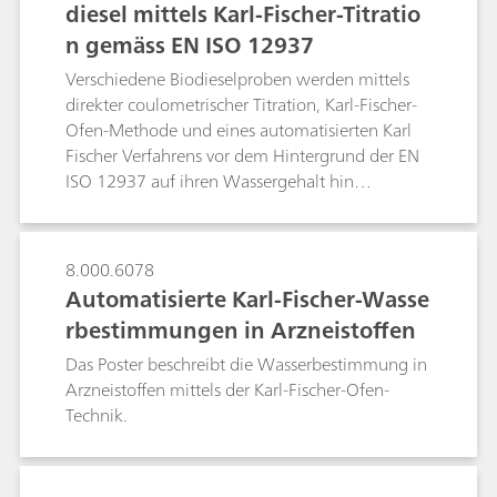
diesel mittels Karl-Fischer-Titratio
ist problemlos auf die Bestimmung von Wasser
Experimente haben gezeigt, dass neben der
in zucker- und fetthaltigen Matrices
n gemäss EN ISO 12937
Bestimmung der Ofentemperatur die
anzuwenden.
Probenvorbereitung einer der wichtigsten
Verschiedene Biodieselproben werden mittels
Analyseschritte ist, insbesondere im Falle von
direkter coulometrischer Titration, Karl-Fischer-
hygroskopischen Kunststoffproben.
Ofen-Methode und eines automatisierten Karl
Fischer Verfahrens vor dem Hintergrund der EN
ISO 12937 auf ihren Wassergehalt hin
untersucht.
8.000.6078
Automatisierte Karl-Fischer-Wasse
rbestimmungen in Arzneistoffen
Das Poster beschreibt die Wasserbestimmung in
Arzneistoffen mittels der Karl-Fischer-Ofen-
Technik.