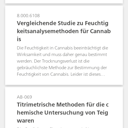
Wasser beschrieben. Das gleiche Dosierprinzip
ermöglicht auch die automatische
8.000.6108
Wasserbestimmung in hochviskosen Wasser-
Vergleichende Studie zu Feuchtig
Glykol-Gemischen und niedrigsiedenden
keitsanalysemethoden für Cannab
organischen Lösungsmiteln wie n-Pentane. Des
is
Weiteren eignet sich die Methode, die
arbeitsintensive und fehleranfällige
Die Feuchtigkeit in Cannabis beeinträchtigt die
Eignungsprüfung nach Kapitel 2.5.12 der
Wirksamkeit und muss daher genau bestimmt
Europäischen Pharmacopoeia zu übernehmen.
werden. Der Trocknungsverlust ist die
gebräuchlichste Methode zur Bestimmung der
Feuchtigkeit von Cannabis. Leider ist dieses
Verfahren nicht feuchtigkeitsspezifisch und der
Verlust jeglicher flüchtiger Komponenten, z. B.
von Terpenen, wird fälschlicherweise als
AB-069
Feuchtigkeitsverlust gewertet. Die Karl-Fischer-
Titrimetrische Methoden für die c
Titration ist der einzige chemisch spezifische Test
hemische Untersuchung von Teig
für Feuchtigkeit. Auf diesem Poster ist das zur
waren
Bestimmung des Feuchtigkeitsgehalts mittels
Karl-Fischer-Titration verwendete Gerät