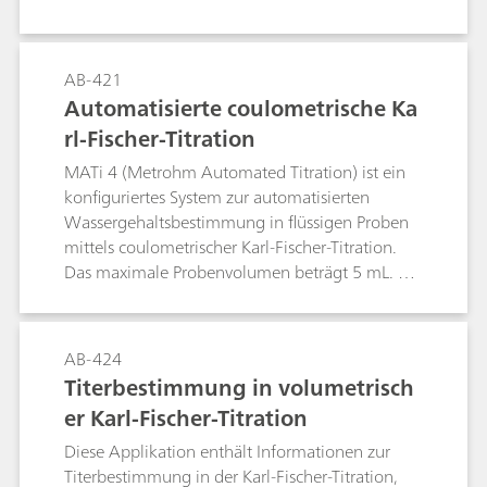
beinhaltet ein Polytron PT 1300 D für die
Homogenisierung der Proben. Bis zu 53 Proben
werden direkt in 120-mL-Titrierbechern
AB-421
analysiert. Die Proben werden im Titrierbecher
Automatisierte coulometrische Ka
gewogen und mit Aluminiumfolie und einem
rl-Fischer-Titration
Folienhalter verschlossen, so dass sie weder
Wasser verlieren noch absorbieren.
MATi 4 (Metrohm Automated Titration) ist ein
konfiguriertes System zur automatisierten
Wassergehaltsbestimmung in flüssigen Proben
mittels coulometrischer Karl-Fischer-Titration.
Das maximale Probenvolumen beträgt 5 mL. Bis
zu 160 Proben werden in Glasfläschchen gefüllt
und mit Deckeln verschlossen. Auf diese Weise
bleibt der Wassergehalt in den Proben konstant.
AB-424
Die Proben werden abgesaugt und über eine
Titerbestimmung in volumetrisch
Nadel in die coulometrische Zelle überführt. Die
er Karl-Fischer-Titration
Software tiamo™ steuert das System.
Diese Applikation enthält Informationen zur
Titerbestimmung in der Karl-Fischer-Titration,