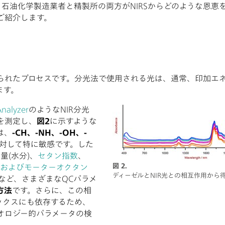
、石油化学製造業者と精製所の両方がNIRSからどのような恩
ご紹介します。
られたプロセスです。分光法で使用される光は、通常、印加エ
ます。
nalyzer
のようなNIR分光
を測定し、
図2
に示すような
は、
-CH、-NH、-OH、-
対して特に敏感です。した
量(水分)、
セタン指数
、
図 2.
ン価およびモーターオクタン
ディーゼルとNIR光との相互作用から
など、さまざまなQCパラメ
方法
です。さらに、この相
ックスにも依存するため、
オロジー的パラメータの検