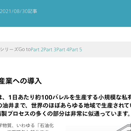
2021/08/30
記事
Go to
 のシリーズ
Part 2
Part 3
Part 4
Part 5
産業への導入
、1日あたり約100バレルを生産する小規模な私
の油井まで、世界のほぼあらゆる地域で生産されて
精製プロセスの多くの部分は非常に似通っています
学物質、いわゆる「石油化