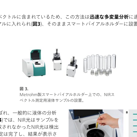
ペクトルに含まれているため、この方法は
迅速な多変量分析
に
ルに入れられ(
図3
)、そのままスマートバイアルホルダーに設
図 3.
Metrohm製スマートバイアルホルダー上での、NIRス
ペクトル測定用液体サンプルの設置。
ばれ、一般的に液体の分析
4
)では、NIR光はサンプルを
されなかったNIR光は検出
定は完了し、結果が表示さ