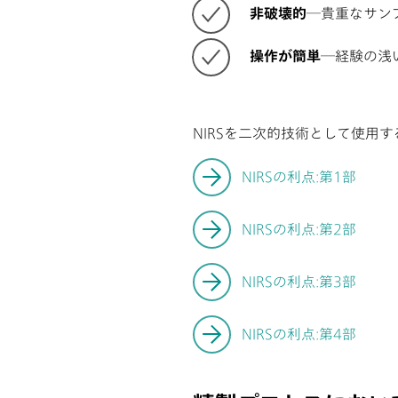
非破壊的
―貴重なサン
操作が簡単
―経験の浅
NIRSを二次的技術として使用
NIRSの利点:第1部
NIRSの利点:第2部
NIRSの利点:第3部
NIRSの利点:第4部