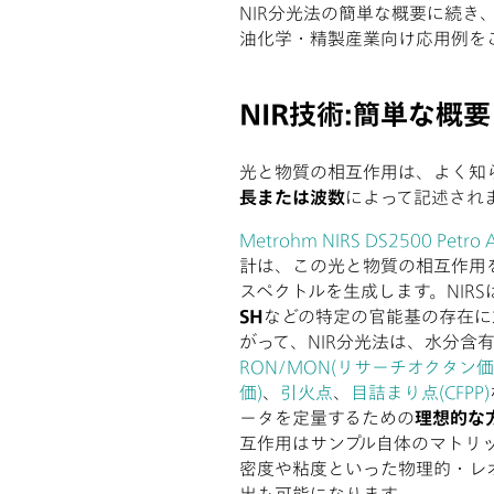
NIR分光法の簡単な概要に続き
油化学・精製産業向け応用例を
NIR技術:簡単な概要
光と物質の相互作用は、よく知
長または波数
によって記述され
Metrohm NIRS DS2500 Petro A
計は、この光と物質の相互作用
スペクトルを生成します。NIRS
SH
などの特定の官能基の存在に
がって、NIR分光法は、水分含有
RON/MON(リサーチオクタ
価)
、
引火点
、
目詰まり点(CFPP)
ータを定量するための
理想的な
互作用はサンプル自体のマトリ
密度や粘度といった物理的・レ