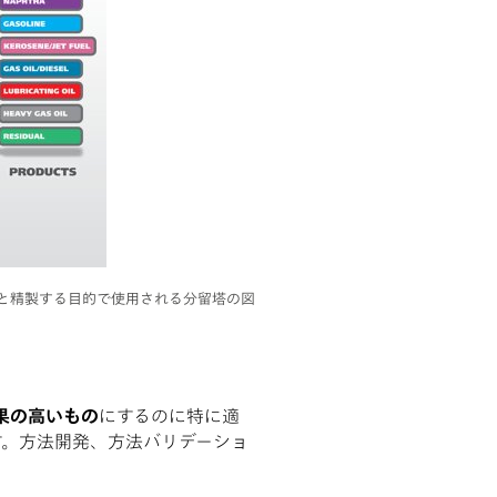
と精製する目的で使用される分留塔の図
果の高いもの
にするのに特に適
す。方法開発、方法バリデーショ
。