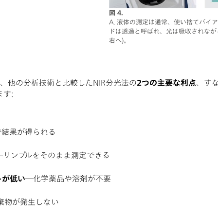
図 4.
A. 液体の測定は通常、使い捨てバイアル
ドは透過と呼ばれ、光は吸収されなが
右へ)。
は、他の分析技術と比較したNIR分光法の
2つの主要な利点
、す
す:
で結果が得られる
―サンプルをそのまま測定できる
トが低い
―化学薬品や溶剤が不要
棄物が発生しない