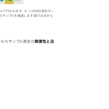
で行われます。B. このNIRS測定モー
らサンプルを通過します(図では左から
なわちサンプル測定の
簡便性と迅