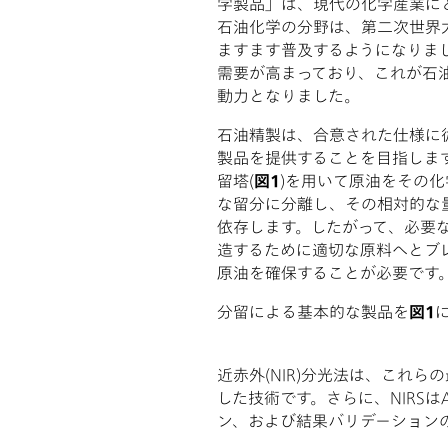
学製品」は、現代の化学産業に
石油化学の分野は、第二次世界大
ますます普及するようになりま
需要が高まっており、これが石
動力となりました。
石油精製は、合意された仕様に
製品を提供することを目指しま
留塔(
図1
)を用いて原油をその
な留分に分離し、その相対的な
依存します。したがって、必要
造するために適切な原料へとブ
原油を確保することが必要です
分留による基本的な製品を
図1
近赤外(NIR)分光法は、これら
した技術です。さらに、NIRS
ン、および結果バリデーション