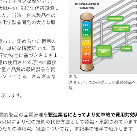
とって不可欠な部分です。
戦中の1940年代初頭頃に
した。当時、合成製品への
油化学製品開発の大きな原
従って、定められた範囲の
す。単純な精製所では、蒸
化学的特性に基づきさまざま
量は使用される原油に直接
な量と品質の最終製品を製
レンドできる、さまざまな
図 1.
原油をいくつかの望ましい最終製品へ
。
解。
に示します。
の最終製品の品質管理を
製造業者にとってより効率的で費用対効
はASTMにより他の技術の代替方法として認識・承認されていま
のための専用ASTM法については、本記事の後半で紹介します