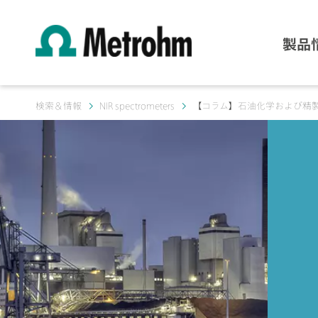
製品
検索＆情報
NIR spectrometers
【コラム】石油化学および精製