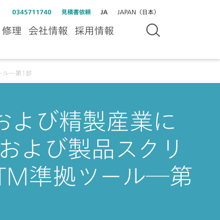
0345711740
見積書依頼
JA
JAPAN（日本）
＆修理
会社情報
採用情報
ール―第1部
および精製産業に
QCおよび製品スクリ
TM準拠ツール―第