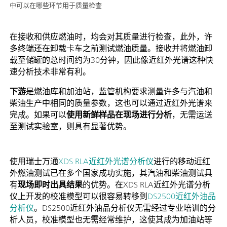
中可以在哪些环节用于质量检查
在接收和供应燃油时，均会对其质量进行检查，此外，许
多终端还在卸载卡车之前测试燃油质量。接收并将燃油卸
载至储罐的总时间约为30分钟，因此像近红外光谱这种快
速分析技术非常有利。
下游
是燃油库和加油站，监管机构要求测量许多与汽油和
柴油生产中相同的质量参数，这也可以通过近红外光谱来
完成。如果可以
使用新鲜样品在现场进行分析
，无需运送
至测试实验室，则具有显著优势。
使用瑞士万通
XDS RLA近红外光谱分析仪
进行的移动近红
外燃油测试已在多个国家成功实施，其汽油和柴油测试具
有
现场即时出具结果
的优势。在XDS RLA近红外光谱分析
仪上开发的校准模型可以很容易转移到
DS2500近红外油品
分析仪
。DS2500近红外油品分析仪无需经过专业培训的分
析人员，校准模型也无需经常维护，这使其成为加油站等