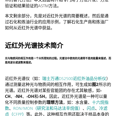
验证和结果验证的ASTM方法。
本文剩余部分，先是对近红外光谱的简要概述，然后是通
过石化和炼油行业的应用示例，了解石化生产商和炼油厂
如何从近红外光谱中获益。
近红外光谱技术简介
光与物质间的相互作用是一个众所周知的过程。光谱法中使用的光通常不是用能量来描述，而
是用波长或波数来描述。
近红外光谱仪（如：
瑞士万通DS2500近红外油品分析仪
）
通过测量这种光与物质间的相互作用，可生成如
图2
所示的
光谱。近红外光谱对某些官能团的存在尤其敏感，如
-
CH
、
-NH
、
-OH
和
-SH
。因此，近红外光谱是一种可以量
化不同质量控制参数的
理想方法
，如：水含量、
十六烷指
数
、
RON/MON（研究法和马达法辛烷值）
、
闪点
、
冷滤
点（CFPP）
等。此外，这种相互作用还取决于样品本身的