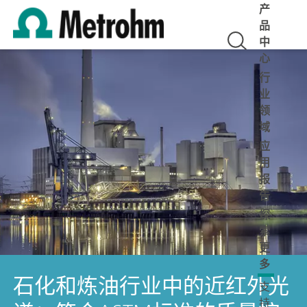
产
品
中
心
行
业
领
域
应
用
报
告
探
索
更
多
石化和炼油行业中的近红外光
支
持