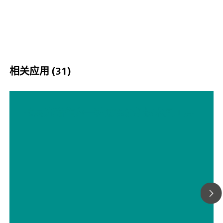
校准之后，NIRS DS2500 Petro Analyzer 可立即投入使用
操作简便而能帮助用户完成其日常工作任务。在样品量较大
候，将一个流通池 一个 Metrohm Sampleroboter 搭配使
幅提高生产率。
相关应用 (31)
拉曼光谱作为一种过程分析技术用工具