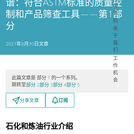
谱：符合ASTM标准的质量控
与
制和产品筛查工具——第1部
售
后
分
关
于
我
2021年8月30日
文章
们
工
作
机
此篇文章是 部分 1 的一个系列。
会
跳转至
部分 2
部分 3
部分 4
部分 5
订阅
分享文章
石化和炼油行业介绍