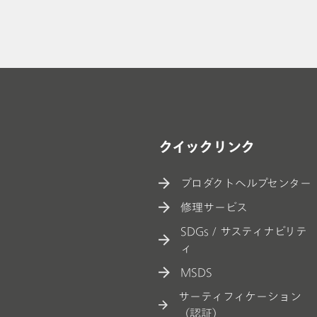
【コラム】バイオ
るプロセス分析技術
// 記事
// 防衛
// 自
クイックリンク
プロダクトヘルプセンター
修理サービス
SDGs / サスティナビリテ
ィ
MSDS
サーティフィケーション
（認証）