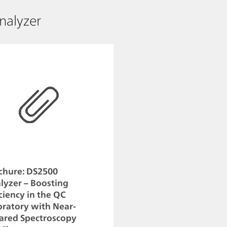
nalyzer
chure: DS2500
lyzer – Boosting
iciency in the QC
oratory with Near-
rared Spectroscopy