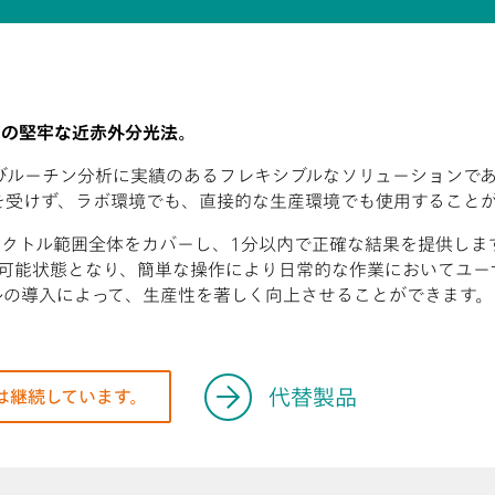
用の堅牢な近赤外分光法。
品質管理およびルーチン分析に実績のあるフレキシブルなソリューションであ
、振動の影響を受けず、ラボ環境でも、直接的な生産環境でも使用するこ
00 nmのスペクトル範囲全体をカバーし、1分以内で正確な結果を提供します。N
可能状態となり、簡単な操作により日常的な作業においてユー
セルの導入によって、生産性を著しく向上させることができます。
代替製品
は継続しています。