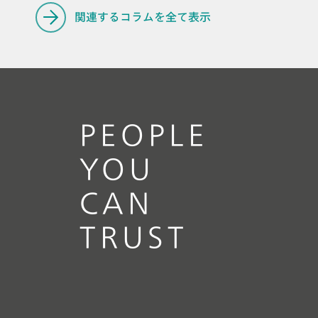
関連するコラムを全て表示
2026年8月4日
PEOPLE
夏季休暇のご案内
YOU
CAN
// 記事
// 近赤外分析（NIR）
// 石油化学＆
再生燃料
TRUST