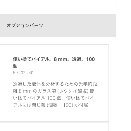
オプションパーツ
使い捨てバイアル、8 mm、透過、100
個
6.7402.240
透過した液体を分析するための光学的距
離 8 mm のガラス製 (ホウケイ酸塩) 使
い捨てバイアル 100 個。使い捨てバイ
アルには閉じ蓋 (個数 = 100) が付属さ
れています。次の製品と互換性がありま
す:ホルダー OMNIS NIR、バイアル、8
mm (6.07401.070); 使い捨てバイアル