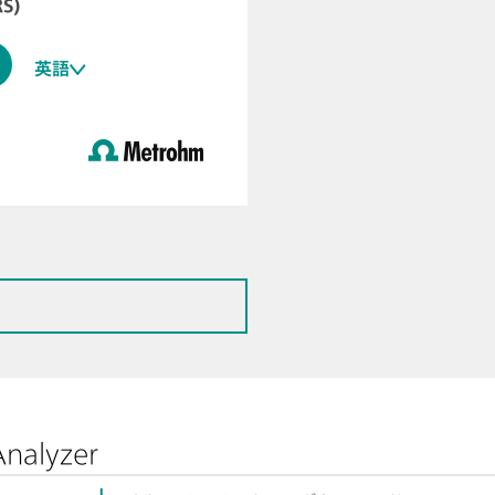
RS)
英語
nalyzer