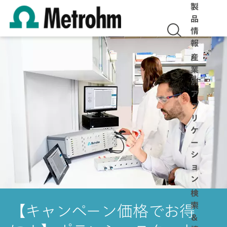
製
品
情
報
産
業
別
ア
プ
リ
ケ
ー
シ
ョ
ン
検
索
【キャンペーン価格でお得
＆