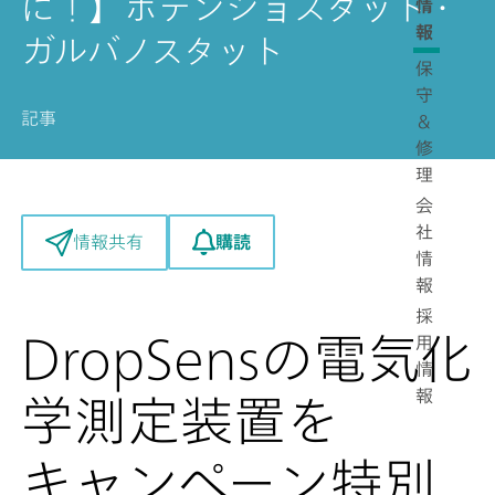
に！】ポテンショスタット・
情
報
ガルバノスタット
保
守
記事
＆
修
理
会
社
購読
情報共有
情
報
採
DropSensの電気化
用
情
報
学測定装置を
キャンペーン特別