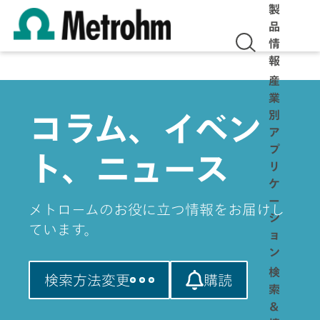
製
品
情
報
産
業
別
コラム、イベン
ア
プ
ト、ニュース
リ
ケ
ー
メトロームのお役に立つ情報をお届けし
シ
ています。
ョ
ン
検
検索方法変更
購読
索
＆