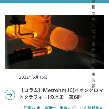
情
報
保
守
＆
修
理
会
社
情
報
採
用
2022年5月16日
情
報
【コラム】Metrohm IC(イオンクロマ
トグラフィー)の歴史―第6部
// 記事
// 水（表面水、海水など）
// 石油精製＆