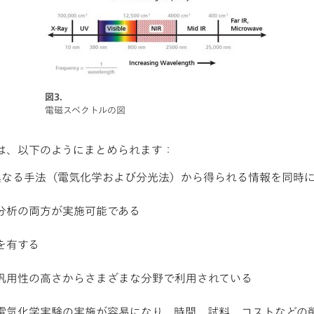
図3.
電磁スペクトルの図
は、以下のようにまとめられます：
異なる手法（電気化学および分光法）から得られる情報を同時
分析の両方が実施可能である
を有する
汎用性の高さからさまざまな分野で利用されている
電気化学実験の実施が容易になり、時間、試料、コストなどの