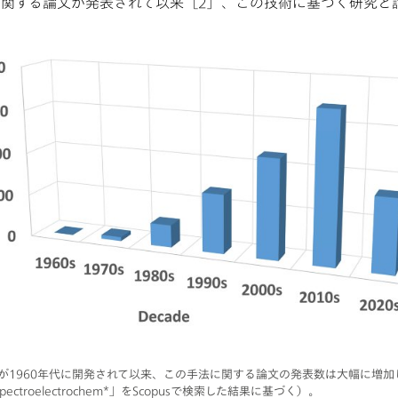
学に関する論文が発表されて以来［2］、この技術に基づく研究
が1960年代に開発されて以来、この手法に関する論文の発表数は大幅に増加し
ectroelectrochem*」をScopusで検索した結果に基づく）。