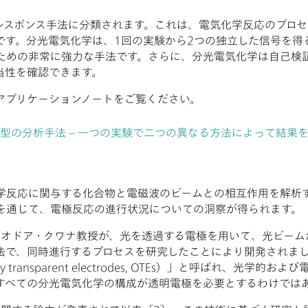
レスポンス手法に分類されます。これは、電気化学反応のプロセ
です。分光電気化学は、1回の実験から2つの独立した信号を得
ための非常に強力な手法です。さらに、分光電気化学は自己検
当性を確認できます。
アプリケーションノートをご覧ください。
型の分析手法 – 一つの実験で二つの異なる方法によって結果
学反応に関与する化合物と電磁波のビームとの相互作用を解析
を通じて、電極反応の進行状況についての洞察が得られます。
にセオドア・クワナ教授が、光を透過する電極を用いて、光ビー
法で、同時進行するプロセスを研究したことにより開発されまし
y transparent electrodes, OTEs）」と呼ばれ、光
すべての分光電気化学の構成が透明電極を必要とするわけでは