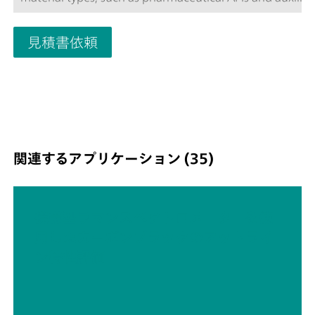
materials. Despite the small size of the instrument, the
P is highly ruggedized and features a high-efficiency
見積書依頼
spectrograph equipped with our unique Orbital-Raster
(ORS) technology. The MIRA P complies with the directiv
FDA 21 CFR Part 11 in their entirety.MIRA P Basic packa
allows the user to customize the MIRA P to meet their n
The MIRA P Basic package is a starter package that cont
the basic components required for operating the MIRA 
Basic package contains the MIRA calibration/verificatio
関連するアプリケーション (35)
accessories, the USP library, and the LWD attachment fo
analyses in bottles or bags. Laser Safety Class 3B operat
携帯型ラマンスペクトロメーターを使
用したカーボンブラックのアットライ
ン特性評価