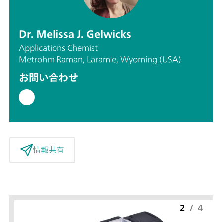
Dr. Melissa J. Gelwicks
Applications Chemist
Metrohm Raman, Laramie, Wyoming (USA)
お問い合わせ
情報共有
2
/
4