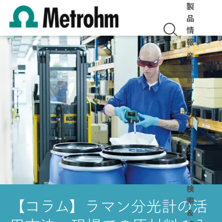
製
品
情
報
産
業
別
ア
プ
リ
ケ
ー
シ
ョ
ン
検
索
【コラム】ラマン分光計の活
＆