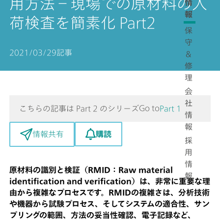
用方法－現場での原材料の入
情
報
荷検査を簡素化 Part2
保
守
2021/03/29
記事
＆
修
理
会
社
Go to
こちらの記事は Part 2 のシリーズ
Part 1
情
報
購読
情報共有
採
用
情
原材料の識別と検証（RMID：Raw material
報
identification and verification）は、非常に重要な理
由から複雑なプロセスです。RMIDの複雑さは、分析技術
や機器から試験プロセス、そしてシステムの適合性、サン
プリングの範囲、方法の妥当性確認、電子記録など、