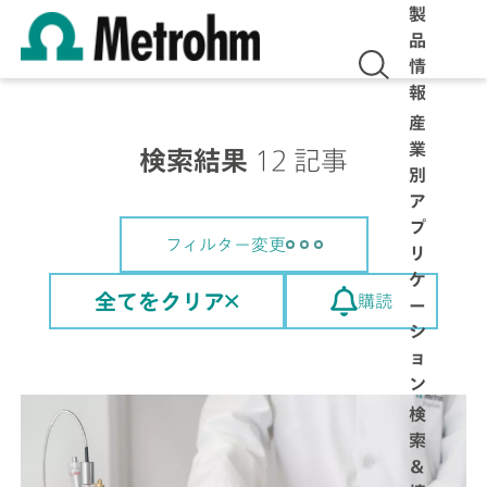
製
品
情
報
産
業
検索結果
12 記事
別
ア
プ
フィルター変更
リ
ケ
全てをクリア
購読
ー
シ
ョ
ン
検
索
＆