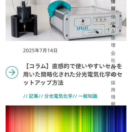
情
報
保
守
＆
修
理
2025年7月14日
会
社
【コラム】直感的で使いやすいセルを
情
用いた簡略化された分光電気化学のセ
報
ットアップ方法
採
用
// 記事
// 分光電気化学
// 一般知識
情
報