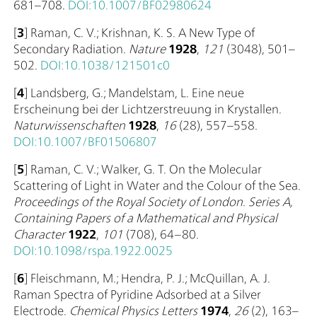
681–708.
DOI:10.1007/BF02980624
[
3
] Raman, C. V.; Krishnan, K. S. A New Type of
Secondary Radiation.
Nature
1928
,
121
(3048), 501–
502.
DOI:10.1038/121501c0
[
4
] Landsberg, G.; Mandelstam, L. Eine neue
Erscheinung bei der Lichtzerstreuung in Krystallen.
Naturwissenschaften
1928
,
16
(28), 557–558.
DOI:10.1007/BF01506807
[
5
] Raman, C. V.; Walker, G. T. On the Molecular
Scattering of Light in Water and the Colour of the Sea.
Proceedings of the Royal Society of London. Series A,
Containing Papers of a Mathematical and Physical
Character
1922
,
101
(708), 64–80.
DOI:10.1098/rspa.1922.0025
[
6
] Fleischmann, M.; Hendra, P. J.; McQuillan, A. J.
Raman Spectra of Pyridine Adsorbed at a Silver
Electrode.
Chemical Physics Letters
1974
,
26
(2), 163–