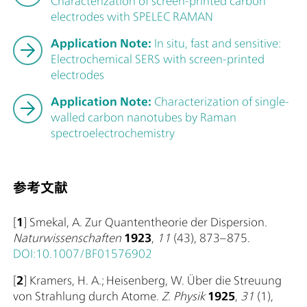
Characterization of screen-printed carbon
electrodes with SPELEC RAMAN
Application Note:
In situ, fast and sensitive:
Electrochemical SERS with screen-printed
electrodes
Application Note:
Characterization of single-
walled carbon nanotubes by Raman
spectroelectrochemistry
参考文献
[
1
] Smekal, A. Zur Quantentheorie der Dispersion.
Naturwissenschaften
1923
,
11
(43), 873–875.
DOI:10.1007/BF01576902
[
2
] Kramers, H. A.; Heisenberg, W. Über die Streuung
von Strahlung durch Atome.
Z. Physik
1925
,
31
(1),