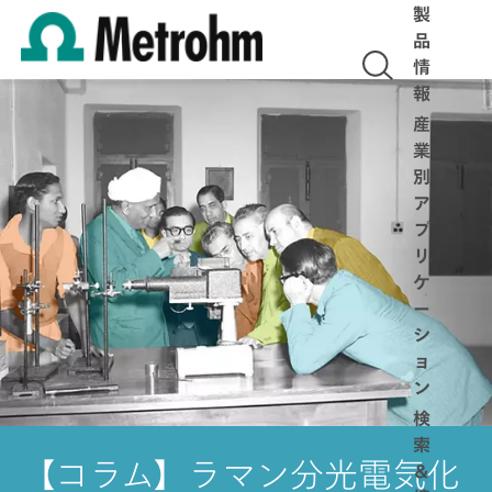
製
品
情
報
産
業
別
ア
プ
リ
ケ
ー
シ
ョ
ン
検
索
【コラム】ラマン分光電気化
＆