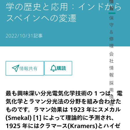
情
学の歴史と応用：インドから
報
スペインへの変遷
保
守
＆
2022/10/31
記事
修
理
会
社
情
購読
情報共有
報
採
用
最も興味深い分光電気化学技術の 1 つは、電
情
気化学とラマン分光法の分野を組み合わせた
報
ものです。ラマン効果は 1923 年にスメカル
(Smekal) [1] によって理論的に予測され、
1925 年にはクラマース(Kramers)とハイゼ