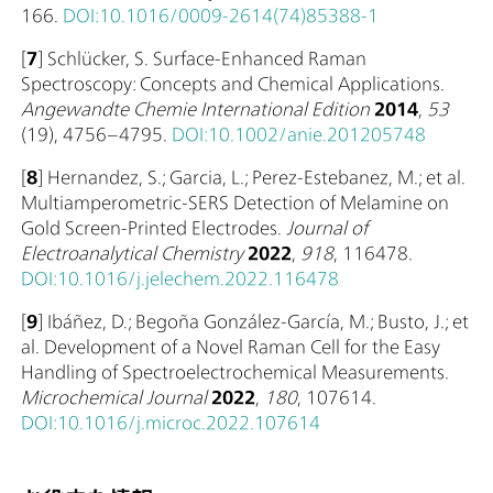
166.
DOI:10.1016/0009-2614(74)85388-1
[
7
] Schlücker, S. Surface-Enhanced Raman
Spectroscopy: Concepts and Chemical Applications.
Angewandte Chemie International Edition
2014
,
53
(19), 4756–4795.
DOI:10.1002/anie.201205748
[
8
] Hernandez, S.; Garcia, L.; Perez-Estebanez, M.; et al.
Multiamperometric-SERS Detection of Melamine on
Gold Screen-Printed Electrodes.
Journal of
Electroanalytical Chemistry
2022
,
918
, 116478.
DOI:10.1016/j.jelechem.2022.116478
[
9
] Ibáñez, D.; Begoña González-García, M.; Busto, J.; et
al. Development of a Novel Raman Cell for the Easy
Handling of Spectroelectrochemical Measurements.
Microchemical Journal
2022
,
180
, 107614.
DOI:10.1016/j.microc.2022.107614