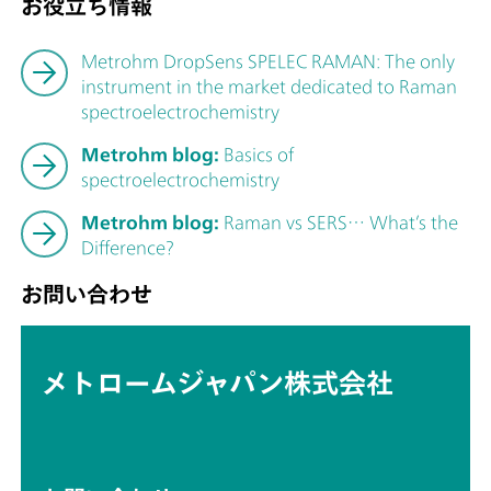
お役立ち情報
Metrohm DropSens SPELEC RAMAN: The only
instrument in the market dedicated to Raman
spectroelectrochemistry
Metrohm blog:
Basics of
spectroelectrochemistry
Metrohm blog:
Raman vs SERS… What’s the
Difference?
お問い合わせ
メトロームジャパン株式会社