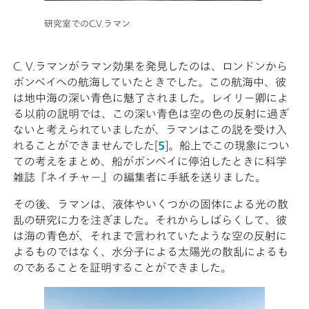
研究室でのC.V.ラマン
C. V.ラマンがラマン効果を発見したのは、ロンドンから
ボンベイへの航海していたときでした。この航海中、彼
は地中海の深い青色に魅了されました。レイリー卿によ
る以前の説明では、この深い青色は空の色の反射に過ぎ
ないと考えられていましたが、ラマンはこの説を受け入
れることができませんでした[
5
]。船上でこの現象につい
ての考えをまとめ、船がボンベイに停泊したときに科学
雑誌『ネイチャー』の編集者に手紙を送りました。
その後、ラマンは、液体やいくつかの固体による光の散
乱の研究に力を注ぎました。それからしばらくして、彼
は海の青色が、それまで言われていたような空の反射に
よるものではなく、水分子による太陽光の散乱によるも
のであることを証明することができました。