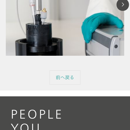
2025年7月
【コラム】
// 記事
た簡略化さ
// 分光電気化学
プ方法
// 一般知識
前へ戻る
PEOPLE
YOU