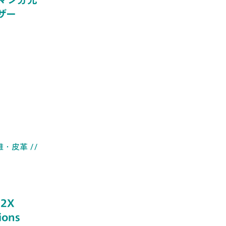
ザー
維・皮革
//
02X
ions