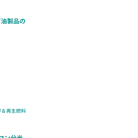
石油製品の
学＆再生燃料
マン分光