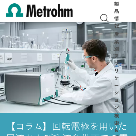
製
品
情
報
産
業
別
ア
プ
リ
ケ
ー
シ
ョ
ン
検
索
【コラム】回転電極を用いた
＆