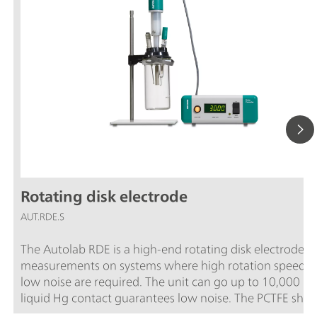
Rotating disk electrode
AUT.RDE.S
The Autolab RDE is a high-end rotating disk electrode fo
measurements on systems where high rotation speed 
low noise are required. The unit can go up to 10,000 rp
liquid Hg contact guarantees low noise. The PCTFE shaf
been designed to fit in Metrohm cell vessels, but also fit