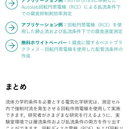
アプリケーション例：
ASTM G185に準拠した
Autolab回転円筒電極（RCE）による乱流条件下
での腐食抑制剤効率測定
アプリケーション例：
回転円筒電極（RCE）を使
用した静止流および乱流条件下での腐食速度測定
無料ホワイトペーパー：
腐食に関するベストプラ
クティス – 回転円筒電極を使用した配管流条件の
作成
まとめ
流体力学的条件を必要とする電気化学研究は、測定セル
内で強制対流を発生させる回転作用電極を使用して実施
できます。研究者がさまざまな研究を行えるように、実
験室環境では層流条件および乱流条件の両方を作り出す
ことができます。回転ディスク電極（RDE）および回転リ