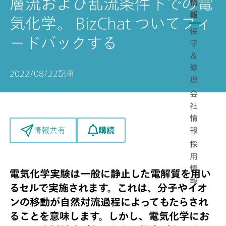
層流および乱流条件下での電
情
報
気化学。 BizChat ついてフィ
保
ードバックする
守
＆
修
2022/08/22
記事
理
会
社
情
報
購読
情報共有
採
用
情
電気化学実験は一般に静止した電解質を用い
報
るセルで実施されます。これは、分子やイオ
ンの移動が自然対流過程によってもたらされ
ることを意味します。しかし、電気化学にお