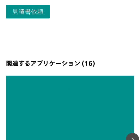
most other electrochemical cells. The tip diameter is 1
見積書依頼
with an active surface diameter of 3 mm or 5 mm.The
rotation speed of the RDE is controlled manually with t
button on the front of the motor control unit. The RDE 
also be controlled remotely with the Autolab software.
rotation speed can be varied continuously between 10
10,000 rpm with a resolution of 1 rpm.
関連するアプリケーション (16)
腐食 パート 5 - 腐食抑制剤