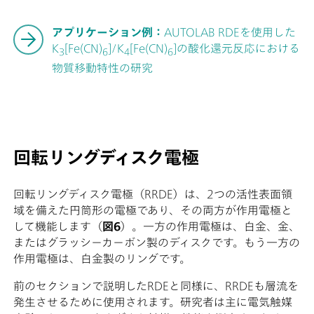
アプリケーション例：
AUTOLAB RDEを使用した
K
[Fe(CN)
]/K
[Fe(CN)
]の酸化還元反応における
3
6
4
6
物質移動特性の研究
回転リングディスク電極
回転リングディスク電極（RRDE）は、2つの活性表面領
域を備えた円筒形の電極であり、その両方が作用電極と
して機能します（
図6
）。一方の作用電極は、白金、金、
またはグラッシーカーボン製のディスクです。もう一方の
作用電極は、白金製のリングです。
前のセクションで説明したRDEと同様に、RRDEも層流を
発生させるために使用されます。研究者は主に電気触媒