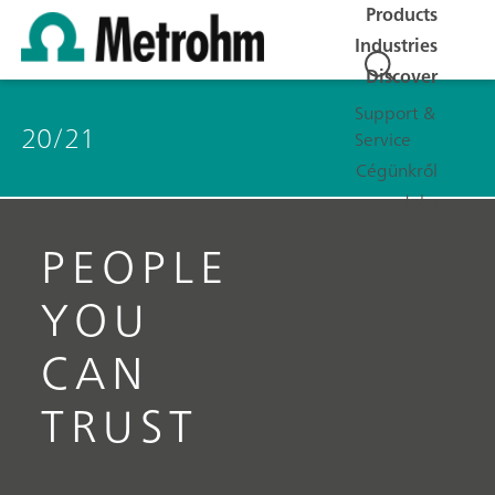
Products
Industries
Discover
Support &
20/21
Service
Cégünkről
Jobs
PEOPLE
YOU
CAN
TRUST