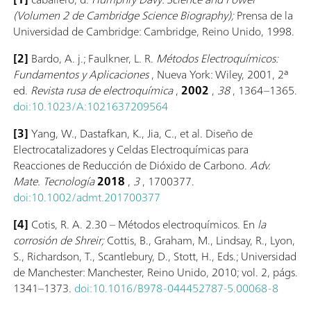
(Volumen 2 de Cambridge Science Biography);
Prensa de la
Universidad de Cambridge: Cambridge, Reino Unido, 1998.
[2]
Bardo, A. j.; Faulkner, L. R.
Métodos Electroquímicos:
Fundamentos y Aplicaciones
, Nueva York: Wiley, 2001, 2ª
ed.
Revista rusa de electroquímica
,
2002
,
38
, 1364–1365.
doi:10.1023/A:1021637209564
[3]
Yang, W., Dastafkan, K., Jia, C., et al. Diseño de
Electrocatalizadores y Celdas Electroquímicas para
Reacciones de Reducción de Dióxido de Carbono.
Adv.
Mate. Tecnología
2018
,
3
, 1700377.
doi:10.1002/admt.201700377
[4]
Cotis, R. A. 2.30 – Métodos electroquímicos. En
la
corrosión de Shreir;
Cottis, B., Graham, M., Lindsay, R., Lyon,
S., Richardson, T., Scantlebury, D., Stott, H., Eds.; Universidad
de Manchester: Manchester, Reino Unido, 2010; vol. 2, págs.
1341–1373.
doi:10.1016/B978-044452787-5.00068-8