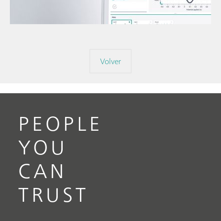
// Voltametría
cíclica
// Electroquímica
Volver
PEOPLE
YOU
CAN
TRUST