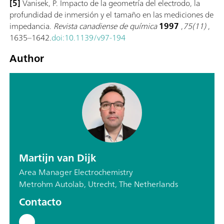
[5]
Vanisek, P. Impacto de la geometría del electrodo, la
profundidad de inmersión y el tamaño en las mediciones de
impedancia.
Revista canadiense de química
1997
,
75(11)
,
1635–1642.
doi:10.1139/v97-194
Author
Martijn van Dijk
Area Manager Electrochemistry
Metrohm Autolab, Utrecht, The Netherlands
Contacto