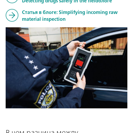
Detecting drugs safely in the fieldблоге
Статья в блоге: Simplifying incoming raw
material inspection
В чем разница между