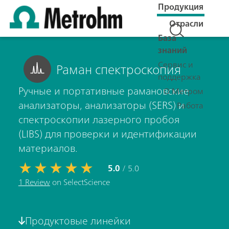
Продукция
Отрасли
База
знаний
Сервис и
Раман спектроскопия
поддержка
Ручные и портативные рамановские
О Метром
анализаторы, анализаторы (SERS) и
Работа
спектроскопии лазерного пробоя
(LIBS) для проверки и идентификации
материалов.
5.0
/ 5.0
1 Review
on SelectScience
Продуктовые линейки