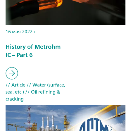
16 мая 2022 г.
History of Metrohm
IC – Part 6
// Article
// Water (surface,
sea, etc.)
// Oil refining &
cracking