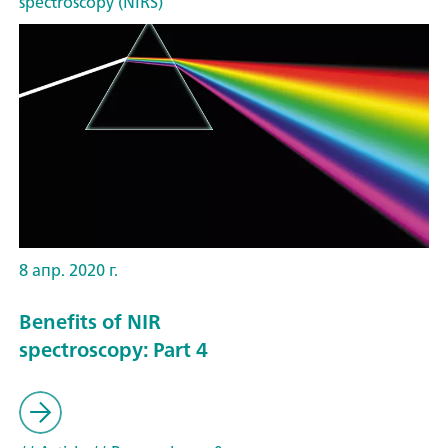
spectroscopy (NIRS)
8 апр. 2020 г.
Benefits of NIR
spectroscopy: Part 4