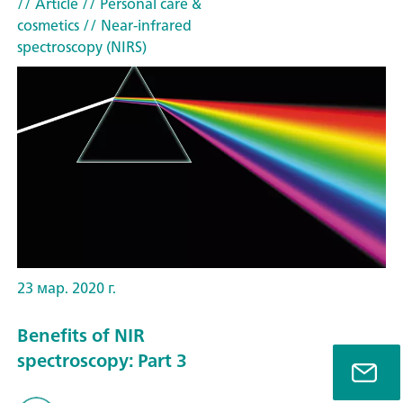
// Article
// Personal care &
cosmetics
// Near-infrared
spectroscopy (NIRS)
23 мар. 2020 г.
Benefits of NIR
spectroscopy: Part 3