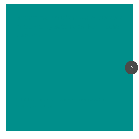
Determination of the water content
in tablets by automated Karl Fischer
titration
// Tablets, capsules, pharmaceutical powders
// Pharmaceutical