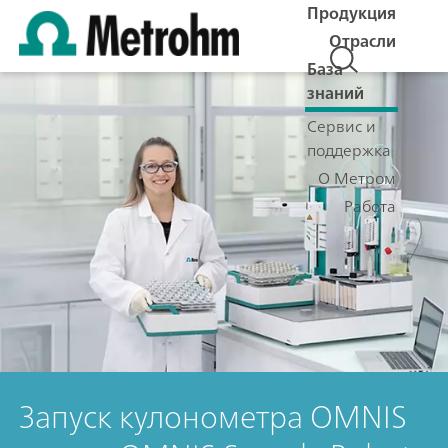
Продукция
Отрасли
База
знаний
Сервис и
поддержка
О Метром
Работа
Запуск кулонометра OMNIS