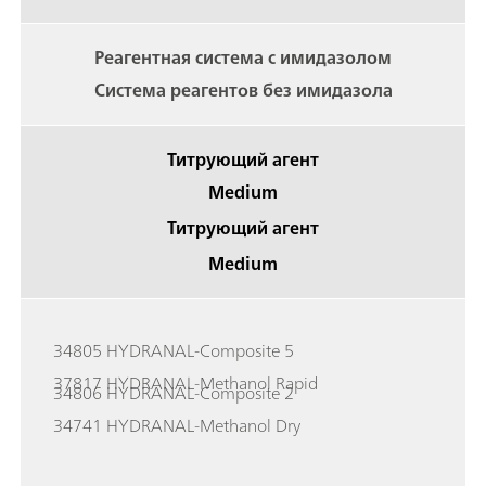
Реагентная система с имидазолом
Система реагентов без имидазола
Титрующий агент
Medium
Титрующий агент
Medium
34805 HYDRANAL-Composite 5
37817 HYDRANAL-Methanol Rapid
34806 HYDRANAL-Composite 2
34741 HYDRANAL-Methanol Dry