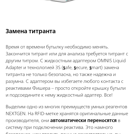
Замена титранта
Время от времени бутылку необходимо менять.
Закончится титрант или для анализа требуется титрант с
другим титром. С жидкостным адаптером OMNIS Liquid
Adapter и технологией 3S (
s
afe,
s
ecure,
s
mart) замена
титранта не только безопасна, но также надежна и
разумна. С адаптером вы избегаете любого контакта с
реактивами Фишера – просто откройте крышку бутыли
и подсоедините к нему жидкостный адаптер. Все!
Выделим одно из многих преимуществ умных реагентов
NEXTGEN. На RFID-метке хранятся оригинальные данные
производителя, они
автоматически переносятся
в
систему при подключении реактива. Это намного
безопаснее, чем вводить данные самостоятельно, вы