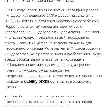
от использования токсичного метанола.
В 2015 году Европейская комиссия классифицировала
имидазол как вещество CMR и добавила заявление
H360D («может нанести вред нерожденному ребенку»).
Первоначальным сигналом для оценки было
использование имидазола в пищевой промышленности
и, следовательно, предполагаемый пероральный
прием. Реагенты Hydranal™ не предназначены для
перорального приема. Хотя реагенты Фишера содержат
имидазол только в растворенном и разбавленном виде,
всегда обрабатываются в закрытых системах в
небольших аналитических количествах, а прямой
контакт с имидазолом маловероятен,
профессиональные пользователи веществ CMR должны
проводить
оценку риска
с учетом всего рабочего
процесса.
Узнайте больше об оценке рисков в контексте
процессов промышленного производства в нашей
соответствующей публикации в блоге.