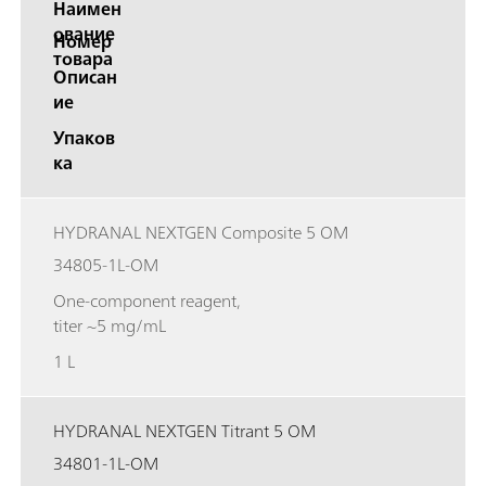
Наимен
ование
Номер
товара
Описан
ие
Упаков
ка
HYDRANAL NEXTGEN Composite 5 OM
34805-1L-OM
One-component reagent,
titer ~5 mg/mL
1 L
HYDRANAL NEXTGEN Titrant 5 OM
34801-1L-OM