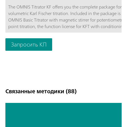
The OMNIS Titrator KF offers you the complete package for
volumetric Karl Fischer titration. Included in the package is th
OMNIS Basic Titrator with magnetic stirrer for potentiometric
point titration, the function license for KFT with conditioning,
OMNIS Solvent Module and the complete accessories for volu
Karl Fischer titration.Benefit from the unique user-friendliness
Запросить КП
automatic start of titration after sample addition and maxim
safety thanks to contact-free reagent handling with the 3S-Li
Adapter and OMNIS Solvent Module.
Связанные методики (88)
Determination of the water content
in tablets by automated Karl Fischer