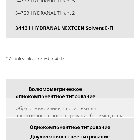
34732 HYDRANAL-Titrant 5
34723 HYDRANAL-Titrant 2
34431 HYDRANAL NEXTGEN Solvent E-FI
* Contains imidazole hydroiodide
Волюмометрическое
однокомпонентное титрование
Обратите внимание, что система для
однокомпонентного титрования без имидазола
в настоящее время недоступна. Рассмотрим
Однокомпонентное титрование
переход на двухкомпонентную систему, как
Двухкомпонентное титрование
описано ниже: