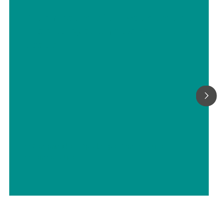
Determination of the water content
in tablets by automated Karl Fischer
titration
// Comprimidos, cápsulas, pós farmacêuticos
// Farmacêutica