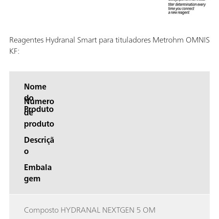
Reagentes Hydranal Smart para tituladores Metrohm OMNIS
KF:
Nome
do
Número
Produto
de
produto
Descriçã
o
Embala
gem
Composto HYDRANAL NEXTGEN 5 OM