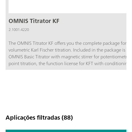
OMNIS Titrator KF
2.1001.4220
The OMNIS Titrator KF offers you the complete package for
volumetric Karl Fischer titration. Included in the package is th
OMNIS Basic Titrator with magnetic stirrer for potentiometric
point titration, the function license for KFT with conditioning,
OMNIS Solvent Module and the complete accessories for volu
Karl Fischer titration.Benefit from the unique user-friendliness
automatic start of titration after sample addition and maxim
safety thanks to contact-free reagent handling with the 3S-Li
Adapter and OMNIS Solvent Module.
Aplicações filtradas (88)