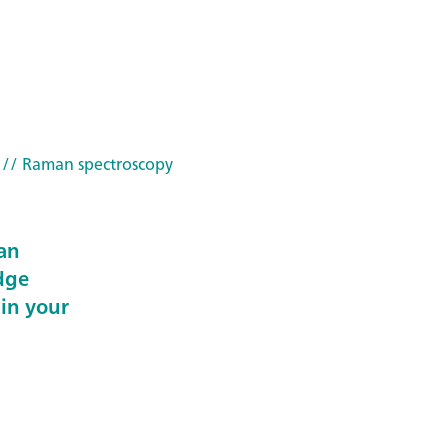
// Raman spectroscopy
an
dge
 in your