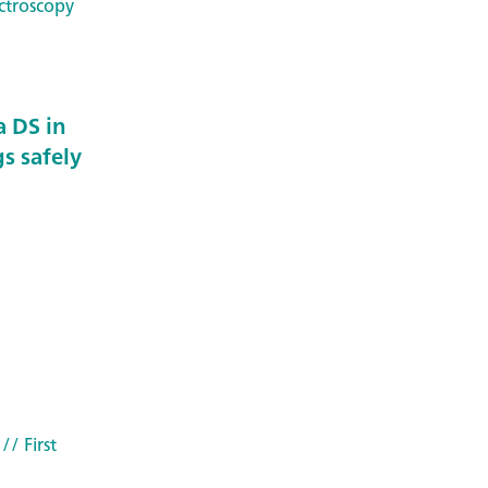
ctroscopy
 DS in
s safely
// First