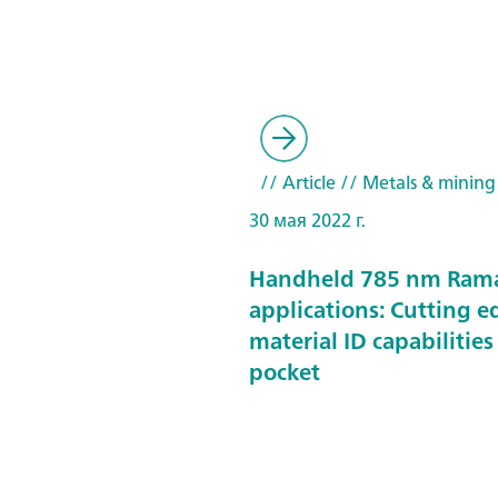
// Article
// Metals & mining
30 мая 2022 г.
Handheld 785 nm Ram
applications: Cutting e
material ID capabilities
pocket