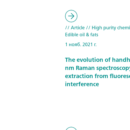
// Article
// High purity chemi
Edible oil & fats
1 нояб. 2021 г.
The evolution of hand
nm Raman spectroscop
extraction from fluore
interference