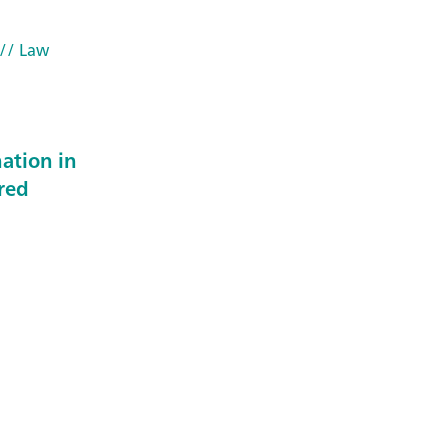
// Law
ation in
ared