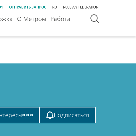
31
ОТПРАВИТЬ ЗАПРОС
RU
RUSSIAN FEDERATION
ржка
О Метром
Работа
нтересы
Подписаться