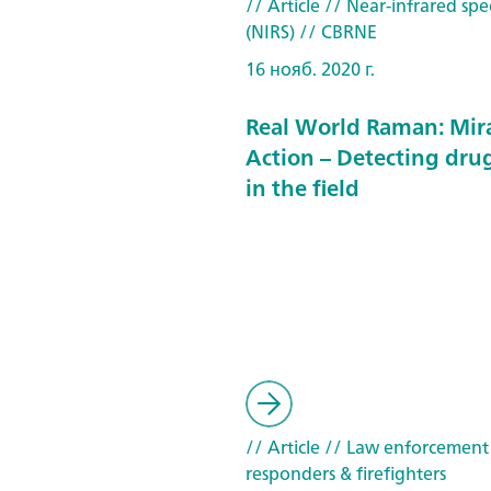
// Article
// Near-infrared spe
(NIRS)
// CBRNE
16 нояб. 2020 г.
Real World Raman: Mira
Action – Detecting drug
in the field
// Article
// Law enforcement
responders & firefighters