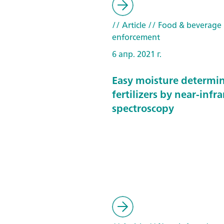
// Article
// Food & beverage
enforcement
6 апр. 2021 г.
Easy moisture determin
fertilizers by near-infr
spectroscopy