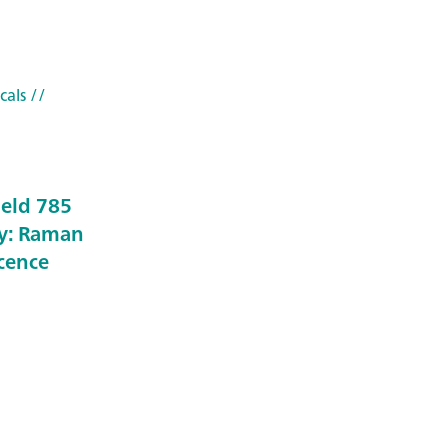
cals
//
held 785
y: Raman
scence