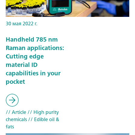
30 мая 2022 г.
Handheld 785 nm
Raman applications:
Cutting edge
material ID
capabilities in your
pocket
// Article
// High purity
chemicals
// Edible oil &
fats