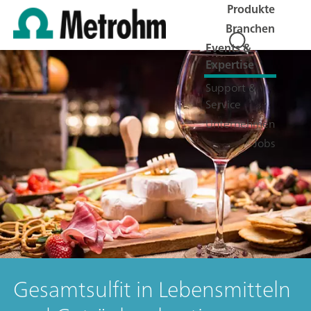
Produkte
Branchen
Events &
Expertise
Support &
Service
Unternehmen
Jobs
Gesamtsulfit in Lebensmitteln