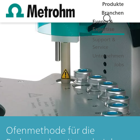
Produkte
Branchen
Events &
Expertise
Support &
Service
Unternehmen
Jobs
Ofenmethode für die