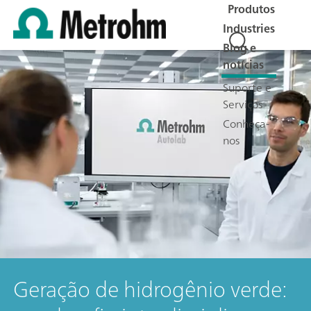
Produtos
Industries
Blog e
notícias
Suporte e
Serviços
Conheça-
nos
Geração de hidrogênio verde: