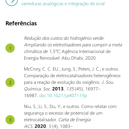
varreduras analógicas e integração de sinal
Referências
Redução dos custos do hidrogénio verde:
Ampliando os eletrolisadores para cumprir a meta
climática de 1,5°C
; Agência Internacional de
Energia Renovável: Abu Dhabi, 2020.
McCrory, C. C. EU.; Jung, S.; Peters, J. C.; e outros.
Comparação de eletrocatalisadores heterogêneos
para a reação de evolução do oxigênio.
J. Sou.
Química. Soc.
2013
,
135
(45), 16977–
16987.
doi:10.1021/ja407115p
Niu, S.; Li, S.; Du, Y.; e outros. Como relatar com
segurança o excesso de potencial de um
eletrocatalisador.
Carta de Energia
ACS.
2020
,
5
(4), 1083–