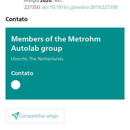
energia
2020
,
447
,
227350.
doi:10.1016/j.jpowsour.2019.227350
Contato
Members of the Metrohm
Autolab group
Utrecht, The Netherlands
Contato
Compartilhar artigo