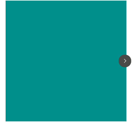
High voltage measurements:
Characterization of NiMH batteries
with Autolab PGSTAT302N in
combination with voltage multiplier
// Baterias
// Eletroquímica