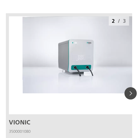
2
/
3
VIONIC
3500001080