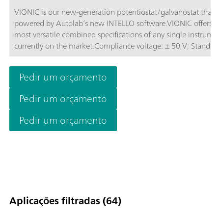
VIONIC is our new-generation potentiostat/galvanostat that i
powered by Autolab’s new INTELLO software.VIONIC offers t
most versatile combined specifications of any single instrume
currently on the market.Compliance voltage: ± 50 V; Standard
current ± 6 A; EIS frequency: up to 10 MHz; Sampling interval:
down to 1 μs; Also included in VIONIC’s price are features tha
Pedir um orçamento
would usually carry an additional cost with most other instru
such as:Electrochemical Impedance Spectroscopy (EIS); Select
Pedir um orçamento
Floating; Second Sense (S2); Analog Scan;
Pedir um orçamento
Aplicações filtradas (64)