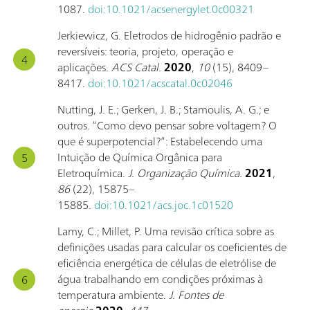
1087.
doi:10.1021/acsenergylet.0c00321
Jerkiewicz, G. Eletrodos de hidrogênio padrão e
reversíveis: teoria, projeto, operação e
aplicações.
ACS Catal.
2020
,
10
(15), 8409–
8417.
doi:10.1021/acscatal.0c02046
Nutting, J. E.; Gerken, J. B.; Stamoulis, A. G.; e
outros. “Como devo pensar sobre voltagem? O
que é superpotencial?”: Estabelecendo uma
Intuição de Química Orgânica para
Eletroquímica.
J. Organização Química.
2021
,
86
(22), 15875–
15885.
doi:10.1021/acs.joc.1c01520
Lamy, C.; Millet, P. Uma revisão crítica sobre as
definições usadas para calcular os coeficientes de
eficiência energética de células de eletrólise de
água trabalhando em condições próximas à
temperatura ambiente.
J. Fontes de