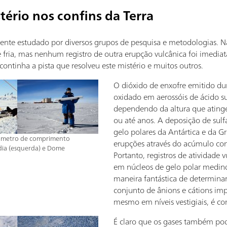
ério nos confins da Terra
mente estudado por diversos grupos de pesquisa e metodologias. N
 fria, mas nenhum registro de outra erupção vulcânica foi imedi
continha a pista que resolveu este mistério e muitos outros.
O dióxido de enxofre emitido dur
oxidado em aerossóis de ácido su
dependendo da altura que atin
ou até anos. A deposição de sul
gelo polares da Antártica e da G
1 metro de comprimento
erupções através do acúmulo con
ia (esquerda) e Dome
Portanto, registros de atividade
em núcleos de gelo polar medin
maneira fantástica de determinar
conjunto de ânions e cátions im
mesmo em níveis vestigiais, é c
É claro que os gases também po