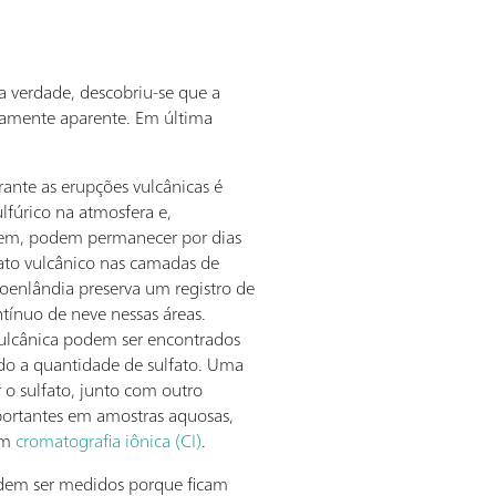
a verdade, descobriu-se que a
atamente aparente. Em última
ante as erupções vulcânicas é
lfúrico na atmosfera e,
gem, podem permanecer por dias
fato vulcânico nas camadas de
roenlândia preserva um registro de
tínuo de neve nessas áreas.
 vulcânica podem ser encontrados
do a quantidade de sulfato. Uma
 o sulfato, junto com outro
portantes em amostras aquosas,
om
cromatografia iônica (CI)
.
dem ser medidos porque ficam