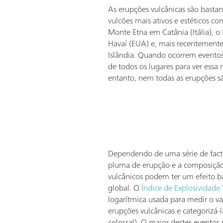
As erupções vulcânicas são bastant
vulcões mais ativos e estéticos co
Monte Etna em Catânia (Itália), o
Havaí (EUA) e, mais recentement
Islândia. Quando ocorrem evento
de todos os lugares para ver essa 
entanto, nem todas as erupções 
Dependendo de uma série de facto
pluma de erupção e a composição
vulcânicos podem ter um efeito ba
global. O
Índice de Explosividade 
logarítmica usada para medir o va
erupções vulcânicas e categorizá-l
colossal). O maior destes eventos 