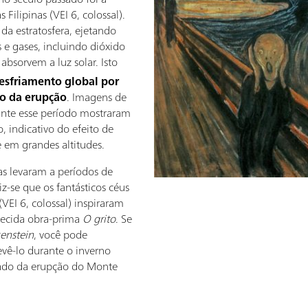
ilipinas (VEI 6, colossal).
da estratosfera, ejetando
 e gases, incluindo dióxido
absorvem a luz solar. Isto
resfriamento global por
no da erupção
. Imagens de
ante esse período mostraram
 indicativo do efeito de
e em grandes altitudes.
as levaram a períodos de
-se que os fantásticos céus
VEI 6, colossal) inspiraram
hecida obra-prima
O grito
. Se
enstein
, você pode
evê-lo durante o inverno
tado da erupção do Monte