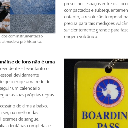
presos nos espaços entre os floc
compactados e subsequentement
entanto, a resolução temporal pa
precisa para tais medições vulcâ
suficientemente grande para faze
origem vulcânica.
didos com instrumentação
 atmosfera pré-histórica.
análise de íons não é uma
rpreendente – levar tanto o
essoal devidamente
de gelo exige uma rede de
 seguir um calendário
gue as suas próprias regras.
ssário de cima a baixo,
m ser, na melhor das
lui exames de sangue,
fias dentárias completas e