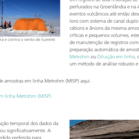
perfurados na Groenlândia e na A
eventos vulcânicos até então de
íons com sistema de canal duplo
cátions e ânions da mesma amost
críticas e pequenos volumes, est
ra e contra o vento de Summit
de manutenção de registros com
preparação automática de amos
Metrohm
ou
Diluição em linha
,
um método de análise robusto 
de amostras em linha Metrohm (MISP) aqui.
em linha Metrohm (MISP)
lução temporal dos dados da
ou significativamente. A
dida preferida para