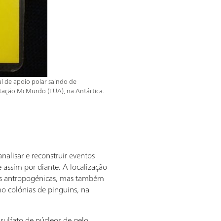
 de apoio polar saindo de
stação McMurdo (EUA), na Antártica.
nalisar e reconstruir eventos
 assim por diante. A localização
sões antropogénicas, mas também
mo colónias de pinguins, na
sulfato de núcleos de gelo