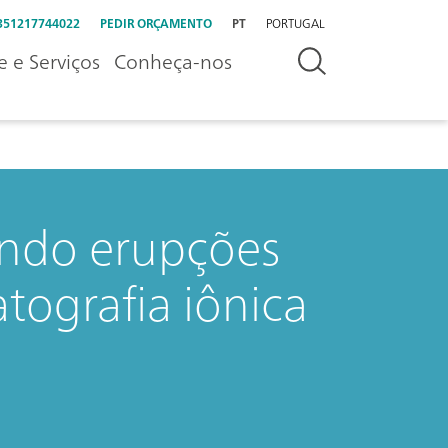
351217744022
PEDIR ORÇAMENTO
PT
PORTUGAL
e e Serviços
Conheça-nos
indo erupções
tografia iônica