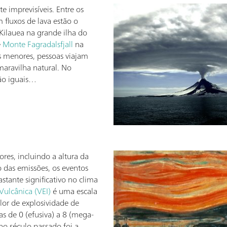
e imprevisíveis. Entre os
m fluxos de lava estão o
 Kilauea na grande ilha do
e
Monte Fagradalsfjall
na
s menores, pessoas viajam
maravilha natural. No
são iguais…
res, incluindo a altura da
 das emissões, os eventos
stante significativo no clima
Vulcânica (VEI)
é uma escala
lor de explosividade de
as de 0 (efusiva) a 8 (mega-
no século passado foi a