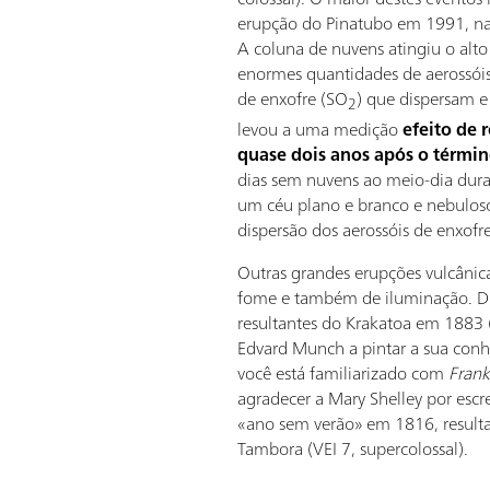
erupção do Pinatubo em 1991, nas F
A coluna de nuvens atingiu o alto 
enormes quantidades de aerossóis
de enxofre (SO
) que dispersam e 
2
levou a uma medição
efeito de 
quase dois anos após o térmi
dias sem nuvens ao meio-dia dur
um céu plano e branco e nebuloso,
dispersão dos aerossóis de enxofr
Outras grandes erupções vulcânic
fome e também de iluminação. Diz
resultantes do Krakatoa em 1883 (
Edvard Munch a pintar a sua con
você está familiarizado com
Frank
agradecer a Mary Shelley por escr
«ano sem verão» em 1816, resul
Tambora (VEI 7, supercolossal).