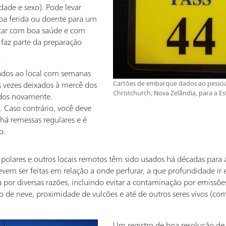
ade e sexo). Pode levar
soa ferida ou doente para um
star com boa saúde e com
faz parte da preparação
.
ados ao local com semanas
 vezes deixados à mercê dos
Cartões de embarque dados ao pessoal
Christchurch, Nova Zelândia, para a E
dos novamente.
 Caso contrário, você deve
á remessas regulares e é
o.
polares e outros locais remotos têm sido usados há décadas para a
vem ser feitas em relação a onde perfurar, a que profundidade ir e
ca por diversas razões, incluindo evitar a contaminação por emis
 de neve, proximidade de vulcões e até de outros seres vivos (co
Um registro de boa resolução de 