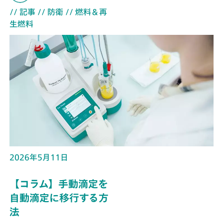
// 記事
// 防衛
// 燃料＆再
生燃料
2026年5月11日
【コラム】手動滴定を
自動滴定に移行する方
法