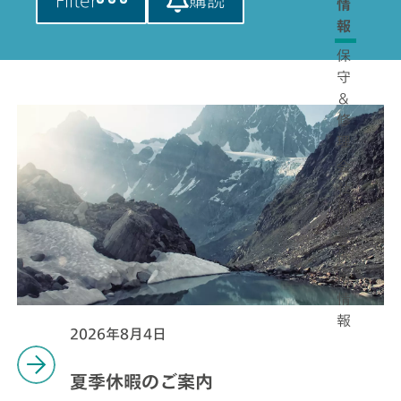
Filter
購読
情
報
保
守
＆
修
理
会
社
情
報
採
用
情
報
2026年8月4日
夏季休暇のご案内