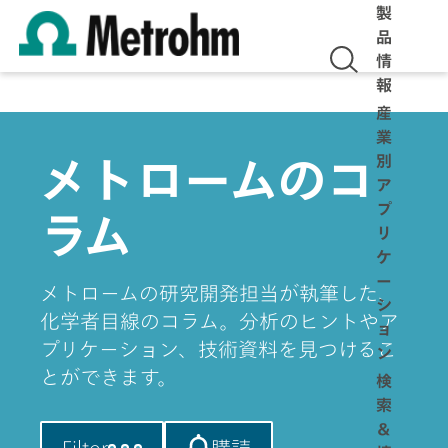
製
品
情
報
産
業
別
メトロームのコ
ア
プ
ラム
リ
ケ
ー
メトロームの研究開発担当が執筆した、
シ
化学者目線のコラム。分析のヒントやア
ョ
プリケーション、技術資料を見つけるこ
ン
とができます。
検
索
＆