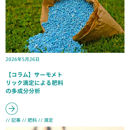
2026年5月26日
【コラム】サーモメト
リック滴定による肥料
の多成分分析
// 記事
// 肥料
// 滴定