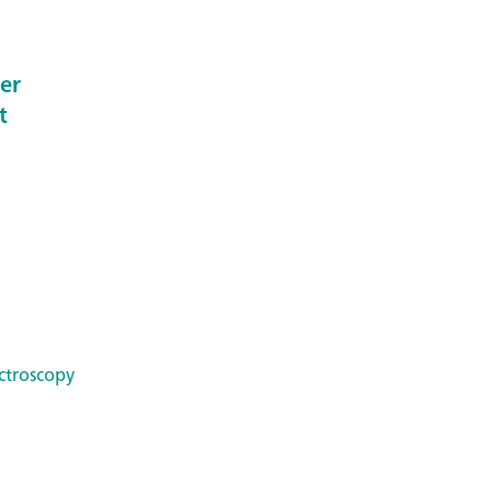
er
t
ctroscopy