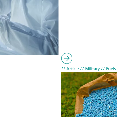
// Article
// Military
// Fuels