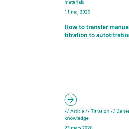
materials
11 maj 2026
How to transfer manua
titration to autotitrati
// Article
// Titration
// Gener
knowledge
23 mars 2026