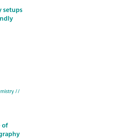
y setups
endly
mistry
//
 of
ography