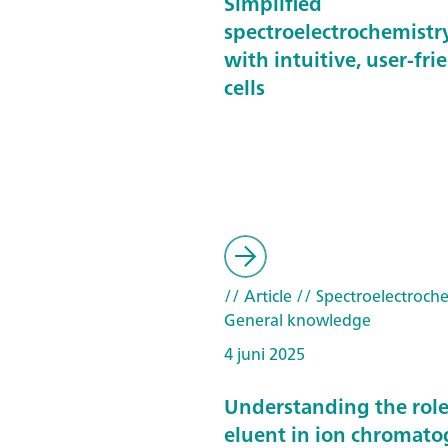
Simplified
spectroelectrochemistr
with intuitive, user-fri
cells
// Article
// Spectroelectroche
General knowledge
4 juni 2025
Understanding the role
eluent in ion chromat