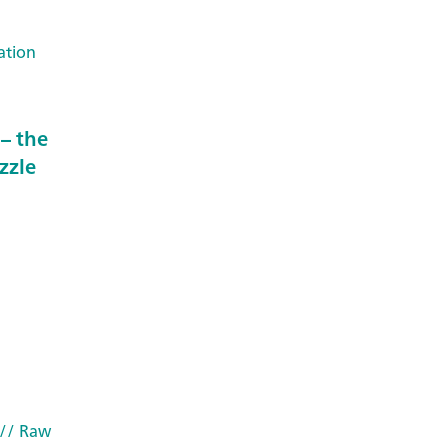
ation
– the
zzle
// Raw