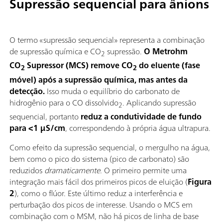
Supressão sequencial para ânions
O termo «supressão sequencial» representa a combinação
de supressão química e CO
supressão.
O Metrohm
2
CO
Supressor (MCS) remove CO
do eluente (fase
2
2
móvel) após a supressão química, mas antes da
detecção.
Isso muda o equilíbrio do carbonato de
hidrogênio para o CO dissolvido
. Aplicando supressão
2
sequencial, portanto
reduz a condutividade de fundo
para <1 µS/cm
, correspondendo à própria água ultrapura.
Como efeito da supressão sequencial, o mergulho na água,
bem como o pico do sistema (pico de carbonato) são
reduzidos
dramaticamente
. O primeiro permite uma
integração mais fácil dos primeiros picos de eluição (
Figura
2
), como o flúor. Este último reduz a interferência e
perturbação dos picos de interesse. Usando o MCS em
combinação com o MSM, não há picos de linha de base