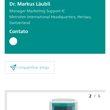
Dr. Markus Läubli
Manager Marketing Support IC
Metrohm International Headquarters, Herisau,
Switzerland
Contato
Compartilhar artigo
2
/
6