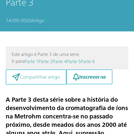
Parte 3
14/09/2020
Artigo
Este artigo é Parte 3 de uma serie.
Ir para
Parte 1
Parte 2
Parte 4
Parte 5
Parte 6
Inscrever-se
Compartilhar artigo
A Parte 3 desta série sobre a história do
desenvolvimento da cromatografia de íons
na Metrohm concentra-se no passado
próximo, desde meados dos anos 2000 até
alguns anos atrás. Aqui,
supressão