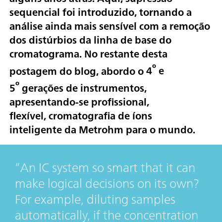
sequencial
foi introduzido, tornando a
análise ainda mais sensível com a remoção
dos distúrbios da linha de base do
cromatograma. No restante desta
º
postagem do blog, abordo o
4
e
º
5
gerações de instrumentos
,
apresentando-se profissional,
flexível,
cromatografia de íons
inteligente
da Metrohm para o mundo.
An IC system so smart that it can
make logical decisions on its own?
For example, diluting samples
automatically, if the concentration