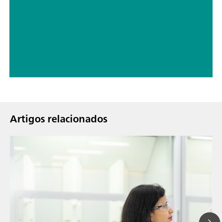
// Água potável
// Boro, silício, germânio, arsênio, selênio, antimônio, telúrio
Artigos relacionados