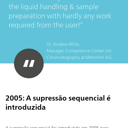
the liquid handling & sample
preparation with hardly any work
required from the user!
Dr. Andrea Wille,
Manager Competence Center Ion
Chromatography
at
Metrohm AG
2005: A supressão sequencial é
introduzida
A supressão sequencial foi introduzida em 2005 para