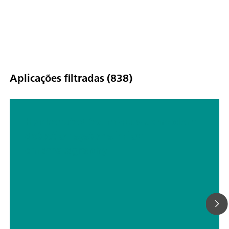
determinations with sequential suppression; Trace analysis for
anions or cations; Online monitoring for anions or cations;
Aplicações filtradas (838)
Hyphenated techniques as modern
detection systems in ion
chromatography