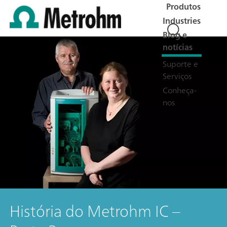
Produtos
Industries
Blog e
notícias
Suporte e
Serviços
Conheça-
nos
História do Metrohm IC –